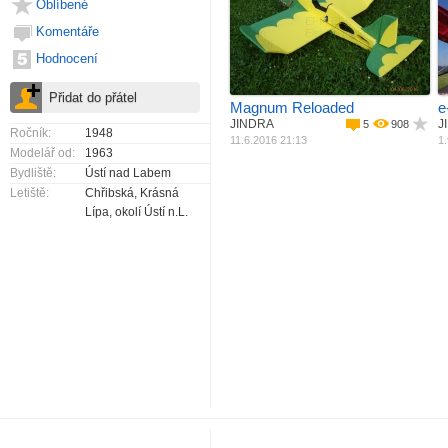
Oblíbené
Materiál
EPP, EPS, Depron
Komentáře
Pohon
Elektro motor
M
Rozpětí
800 mm
Hodnocení
Délka
740 mm
R
Váha
286 g
Plocha křídla
2
18 dm
P
Magnum Reloaded
e
JINDRA
J
5
908
Ročník:
1948
11.6.2016 21:13
1.
Modelář od:
1963
Bydliště:
Ústí nad Labem
Letiště:
Chřibská, Krásná
Lípa, okolí Ústí n.L.