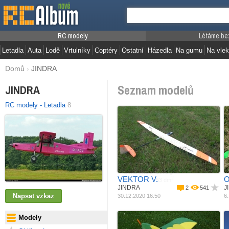
RC modely
Létáme be
Letadla
Auta
Lodě
Vrtulníky
Coptéry
Ostatní
Házedla
Na gumu
Na vlek
Domů
›
JINDRA
Seznam modelů
JINDRA
RC modely - Letadla
8
Jak postaveno
Materiál
Již hotový model
M
Pohon
Jiný materiál
Rozpětí
Elektro motor
R
Délka
3000 mm
Váha
1505 mm
Plocha křídla
1678 g
P
VEKTOR V.
O
2
53 dm
JINDRA
J
2
541
30.12.2020 16:50
6.
Modely