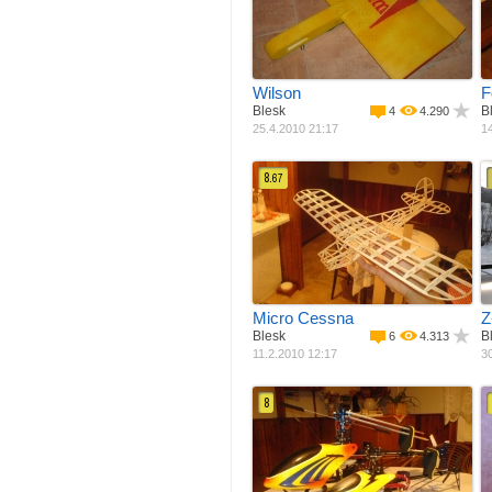
Pohon
Elektro motor
Rozpětí
600 mm
R
Délka
550 mm
Váha
280 g
Plocha křídla
2
16.8 dm
Wilson
F
Blesk
B
4
4.290
25.4.2010 21:17
14
8.
67
Materiál
Balza + potah
M
Pohon
Elektro motor
Rozpětí
502 mm
R
Váha
15 g
Plocha křídla
2
4 dm
Micro Cessna
Z
Blesk
B
6
4.313
11.2.2010 12:17
30
8
Materiál
Jiný materiál
M
Pohon
Elektro motor
Průměr rotoru
750 mm
R
Váha
850 g