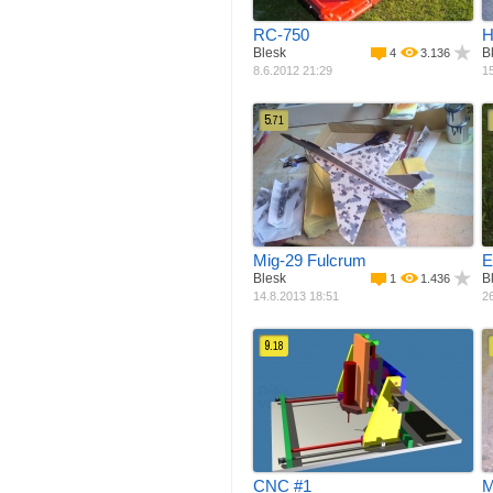
RC-750
H
Blesk
B
4
3.136
8.6.2012 21:29
15
5.
71
Materiál
Balza + potah
M
Pohon
Jiný pohon
Rozpětí
300 mm
R
P
Mig-29 Fulcrum
E
Blesk
B
1
1.436
14.8.2013 18:51
26
9.
18
Délka
330 mm
M
Váha
22000 g
R
CNC #1
M