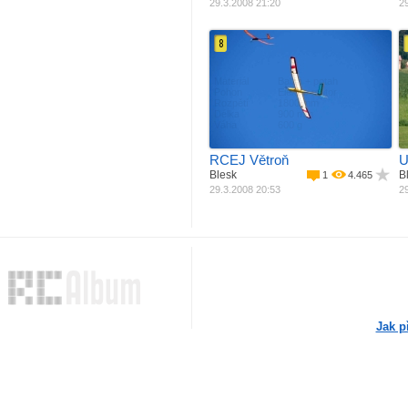
29.3.2008 21:20
29
8
Materiál
Balza + potah
M
Pohon
Elektro motor
Rozpětí
1800 mm
R
Délka
900 mm
Váha
600 g
RCEJ Větroň
U
Blesk
B
1
4.465
29.3.2008 20:53
29
Jak p