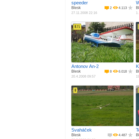
speeder
W
Blesk
B
2
4.113
27.11.2008 22:16
1.
8.
71
Materiál
Balza + potah
M
Pohon
Elektro motor
Rozpětí
1380 mm
R
Délka
1080 mm
Váha
2600 g
Antonov An-2
K
Blesk
B
8
6.018
20.4.2008 09:57
19
8
Materiál
Balza + potah
M
Pohon
Bez pohonu
Rozpětí
1200 mm
R
Délka
750 mm
Váha
400 g
Svaháček
T
Blesk
B
4.487