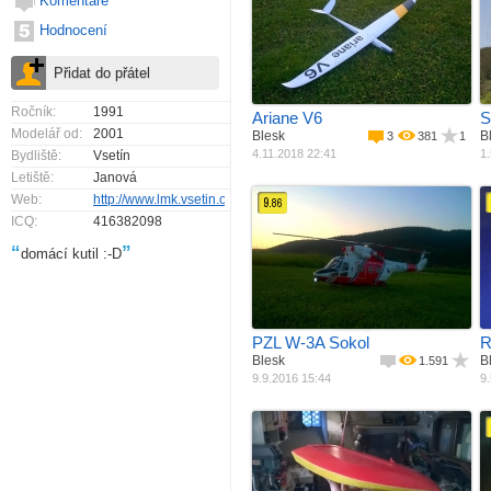
Komentáře
Jak postaveno
Hodnocení
Materiál
Již hotový model
M
Pohon
Celokompozit
Rozpětí
Elektro motor
P
Váha
1660 mm
1300 g
Ročník:
1991
Ariane V6
S
Modelář od:
2001
Blesk
B
3
381
1
4.11.2018 22:41
1.
Bydliště:
Vsetín
Letiště:
Janová
Web:
http://www.lmk.vsetin.org
9.
86
ICQ:
416382098
Jak postaveno
“
”
domácí kutil :-D
Materiál
Vlastní konstrukce
M
Pohon
Laminát
R
Průměr rotoru
Elektro motor
Délka
1390 mm
Váha
1400 mm
5500 g
PZL W-3A Sokol
R
Blesk
B
1.591
9.9.2016 15:44
9.
Jak postaveno
Materiál
Vlastní konstrukce
M