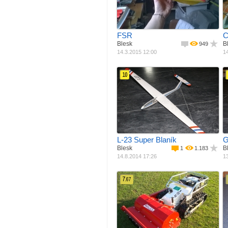
Pohon
Laminát + balza
Délka
Elektromotor
Š
495 mm
FSR
C
Blesk
B
949
14.3.2015 12:00
14
10
Jak postaveno
Materiál
Podle plánku
M
Rozpětí
Balza + potah
R
Délka
520 mm
Váha
250 mm
Plocha křídla
15 g
P
2
2 dm
L-23 Super Blaník
G
Blesk
B
1
1.183
14.8.2014 17:26
13
7.
67
Pohon
Spalovací motor
Váha
340 g
Náhon
Pásy
Měřítko
Jiné