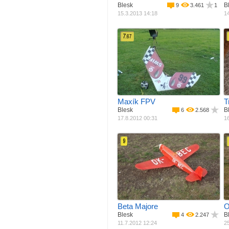
Blesk
B
9
3.461
1
15.3.2013 14:18
14
7.
67
Materiál
EPP, EPS, Depron
M
Pohon
Elektro motor
Rozpětí
1400 mm
Váha
1100 g
Maxík FPV
T
Blesk
B
6
2.568
17.8.2012 00:31
16
9
Materiál
Balza + potah
M
Pohon
Elektro motor
Rozpětí
1280 mm
Váha
800 g
Beta Majore
O
Blesk
B
4
2.247
11.7.2012 12:24
25