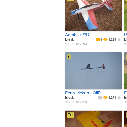
Materiál
EPP, EPS, Depron
M
Pohon
Elektro motor
Rozpětí
1000 mm
R
Délka
1050 mm
Váha
490 g
Plocha křídla
P
2
26 dm
Aerobatic!3D
P
Blesk
B
8
3.115
5.12.2010 21:41
9.
6
Materiál
Celokompozit
M
Pohon
Elektro motor
Rozpětí
1500 mm
R
Délka
1100 mm
Váha
380 g
Plocha křídla
P
2
19 dm
Fénix elektro - OilR...
F
Blesk
B
4.178
31.8.2010 16:01
31
7.
08
Materiál
EPP, EPS, Depron
M