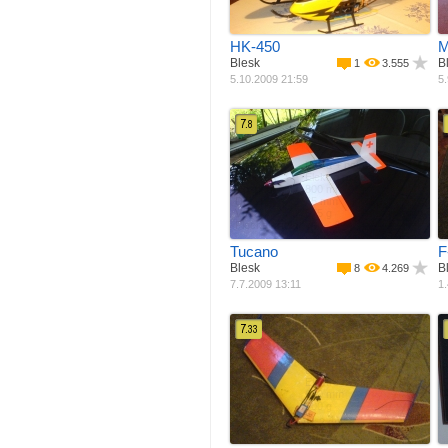
P
HK-450
M
Blesk
B
1
3.555
5.10.2009 21:59
5.
7.
8
Materiál
Balza + potah
M
Pohon
Elektro motor
Rozpětí
800 mm
R
Délka
65 mm
Váha
575 g
Plocha křídla
2
12 dm
Tucano
F
Blesk
B
8
4.269
7.7.2009 13:11
1.
7.
33
Materiál
EPP, EPS, Depron
M
Pohon
Elektro motor
Rozpětí
680 mm
R
Váha
300 g
Plocha křídla
2
11.2 dm