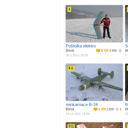
9
Materiál
Polystyren + balza
M
Pohon
Elektro motor
Rozpětí
2050 mm
R
Délka
900 mm
Váha
2300 g
Plocha křídla
P
2
80 dm
Poštolka elektro
S
Blesk
B
5
3.995
30.1.2012 18:00
1.
8.
11
Materiál
Polystyren + balza
M
Pohon
Elektro motor
R
Rozpětí
1800 mm
Délka
1200 mm
Váha
2000 g
Plocha křídla
2
31 dm
reinkarnace B-24
M
Blesk
B
1
2.830
1
26.12.2011 19:04
28
7.
71