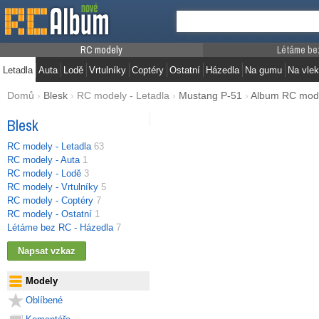
RC modely
Létáme be
Letadla
Auta
Lodě
Vrtulníky
Coptéry
Ostatní
Házedla
Na gumu
Na vlek
Domů
›
Blesk
›
RC modely - Letadla
›
Mustang P-51
›
Album RC mod
Blesk
RC modely - Letadla
63
RC modely - Auta
1
RC modely - Lodě
3
RC modely - Vrtulníky
5
RC modely - Coptéry
7
RC modely - Ostatní
1
Létáme bez RC - Házedla
7
Modely
Oblíbené