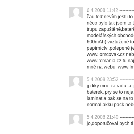
6.4.2008 11:42
---------
čau teď nevím jestli t
něco bylo tak jsem to
trupu zapuštěné,bate
modelářských obchod
600mAh) vyztužené to
papírnictví,polepené 
www.lomcovak.cz neb
www.rcmania.cz tu najd
mně na webu: www.lmk.
5.4.2008 23:52
---------
jj diky moc za radu. 
baterek. pry se to nej
laminat a pak se na to
normal akku pack neb
5.4.2008 21:40
---------
jo,doporučoval bych t