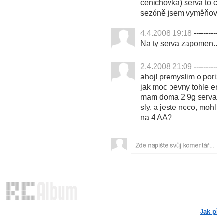
čenichovka) serva to c
sezóně jsem vyměňoval
4.4.2008 19:18
---------
Na ty serva zapomen..
2.4.2008 21:09
---------
ahoj! premyslim o por
jak moc pevny tohle ero
mam doma 2 9g serva (E
sly. a jeste neco, moh
na 4 AA?
Jak p