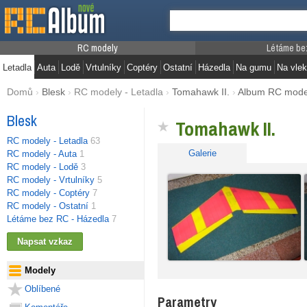
RC modely
Létáme be
Letadla
Auta
Lodě
Vrtulníky
Coptéry
Ostatní
Házedla
Na gumu
Na vlek
Domů
›
Blesk
›
RC modely - Letadla
›
Tomahawk II.
›
Album RC mode
Blesk
Tomahawk II.
RC modely - Letadla
63
Galerie
RC modely - Auta
1
RC modely - Lodě
3
RC modely - Vrtulníky
5
RC modely - Coptéry
7
RC modely - Ostatní
1
Létáme bez RC - Házedla
7
Modely
Oblíbené
Parametry