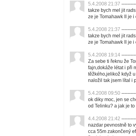
5.4.2008 21:37
---------
takze bych mel jit ra
ze je Tomahawk II je i 
5.4.2008 21:37
---------
takze bych mel jit ra
ze je Tomahawk II je i 
5.4.2008 19:14
---------
Za sebe ti řeknu že To
fajn,dokáže létat i p
těžkého,jelikož když 
naložil tak jsem lítal i
5.4.2008 09:50
---------
ok diky moc, jen se chc
od Telinku? a jak je t
4.4.2008 21:42
---------
nazdar pevnostně to v
cca 55m zakončený ef