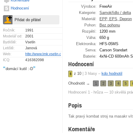
Komentáře
Výrobce:
FreeAir
Hodnocení
Kategorie:
Samokřídlo / delta
Materiál:
EPP, EPS, Depron
Pohon:
Bez pohonu
Ročník:
1991
Rozpětí:
1200 mm
Modelář od:
2001
Váha:
650 g
Bydliště:
Vsetín
Elektronika:
HFS-05MS
Letiště:
Janová
Serva:
Carson Standart
Web:
http://www.lmk.vsetin.org
Baterie:
4xNi-CD 600mAh S
ICQ:
416382098
Hodnocení
“
”
domácí kutil :-D
z
10
|
3
hlasy –
kdo hodnotil
6
1
2
3
4
5
Ohodnotit →
Hodnocení 1 - hrůza — 10 skvělá prá
Popis
Tak pravý kombat stroj na masakr vít
Komentáře