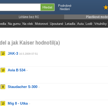
Podrobné
hledání
Létáme bez RC
Plastikové mode
edla
Na gumu
Na vlek
Motorové
Upoutané
Letadla
Auta
Lodě
Vrtulníky
el a jak Kaiser hodnotil(a)
10
JAK-3
16.5.2009 07:51
10
Avia B 534
–
8
Staudacher S-300
–
10
Mig 8 - Utka
–