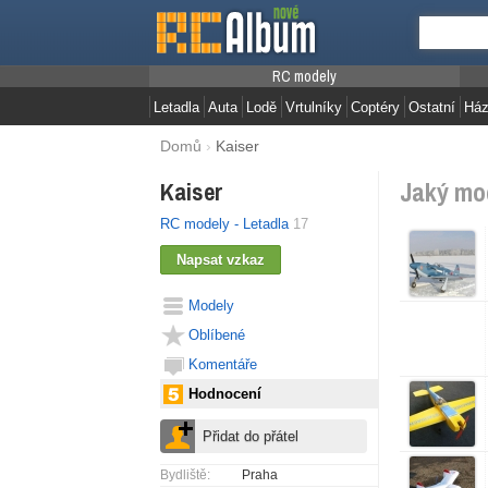
RC modely
Letadla
Auta
Lodě
Vrtulníky
Coptéry
Ostatní
Ház
Domů
›
Kaiser
Jaký mod
Kaiser
RC modely - Letadla
17
Modely
Oblíbené
Komentáře
Hodnocení
Bydliště:
Praha