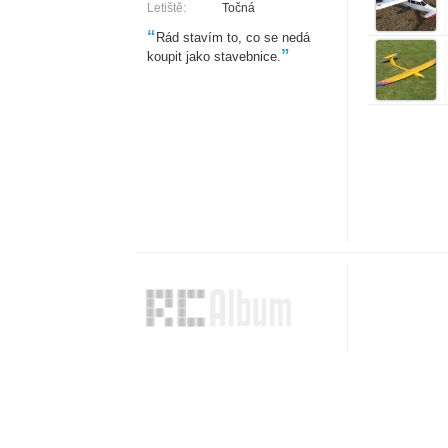
Letiště:
Točná
“
Rád stavím to, co se nedá
”
koupit jako stavebnice.