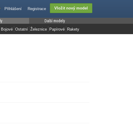
Přihlášení
Registrace
ly
Další modely
Bojové
Ostatní
Železnice
Papírové
Rakety