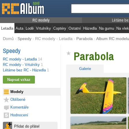
RC modely
Létáme be
Letadla
Auta
Lodě
Vrtulníky
Coptéry
Ostatní
Házedla
Na gumu
Na vlek
Domů
›
Speedy
›
RC modely - Letadla
›
Parabola
›
Album RC model
Speedy
Parabola
RC modely - Letadla
14
RC modely - Vrtulníky
1
Galerie
Létáme bez RC - Házedla
1
Modely
Oblíbené
Komentáře
Hodnocení