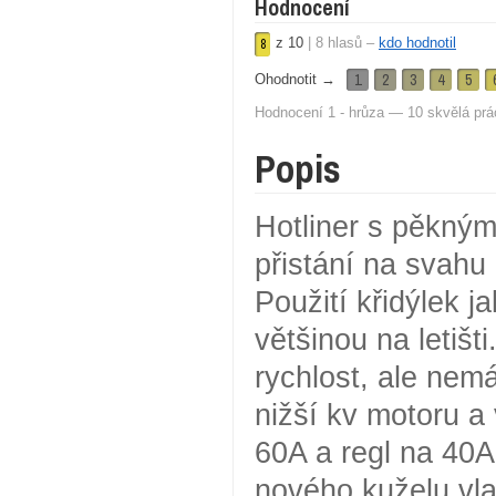
Hodnocení
z
10
|
8
hlasů –
kdo hodnotil
8
1
2
3
4
5
Ohodnotit →
Hodnocení 1 - hrůza — 10 skvělá prá
Popis
Hotliner s pěkný
přistání na svahu 
Použití křidýlek 
většinou na letišt
rychlost, ale nem
nižší kv motoru a 
60A a regl na 40A
nového kuželu vla