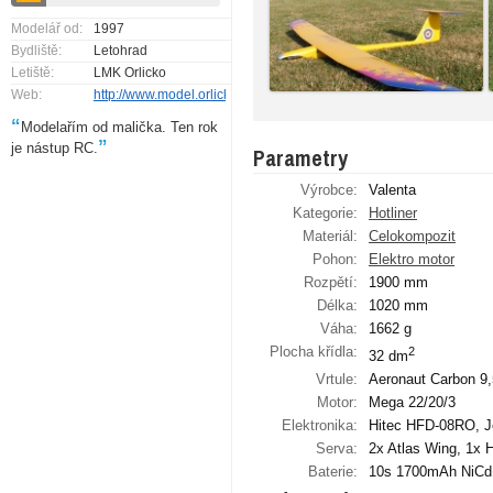
Modelář od:
1997
Bydliště:
Letohrad
Letiště:
LMK Orlicko
Web:
http://www.model.orlicko.cz/
“
Modelařím od malička. Ten rok
”
je nástup RC.
Parametry
Výrobce:
Valenta
Kategorie:
Hotliner
Materiál:
Celokompozit
Pohon:
Elektro motor
Rozpětí:
1900 mm
Délka:
1020 mm
Váha:
1662 g
Plocha křídla:
2
32 dm
Vrtule:
Aeronaut Carbon 9,
Motor:
Mega 22/20/3
Elektronika:
Hitec HFD-08RO, Je
Serva:
2x Atlas Wing, 1x 
Baterie:
10s 1700mAh NiCd