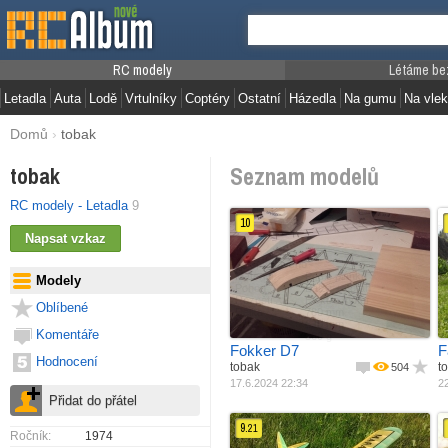
RC modely
Létáme be
Letadla
Auta
Lodě
Vrtulníky
Coptéry
Ostatní
Házedla
Na gumu
Na vlek
Domů
›
tobak
Seznam modelů
tobak
RC modely - Letadla
9
10
Jak postaveno
M
Materiál
Podle plánku
Modely
Pohon
Balza + potah
R
Rozpětí
Elektro motor
Oblíbené
Délka
780 mm
Váha
620 mm
Komentáře
360 g
Fokker D7
F
Hodnocení
tobak
t
504
17.6.2024 22:34
22
9.
21
Ročník:
1974