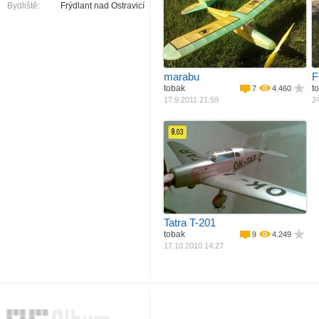
Bydliště:
Frýdlant nad Ostravicí
Materiál
Balza + potah
M
Pohon
Gumový pohon
Rozpětí
590 mm
R
Délka
425 mm
Váha
64 g
marabu
F
tobak
t
7
4.460
17.9.2011 21:59
24
9.
03
Materiál
Balza + potah
Pohon
Elektro motor
Rozpětí
1070 mm
Délka
710 mm
Váha
650 g
Plocha křídla
2
18.1 dm
Tatra T-201
tobak
9
4.249
17.10.2010 14:27