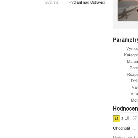
Bydliště:
Frýdlant nad Ostravicí
Parametr
Výrob
Kategor
Materi
Poh
Rozpě
Dél
Vá
Vrtu
Mot
Hodnocen
z
10
|
37
9.
3
Ohodnotit →
Hodnocení 1 -