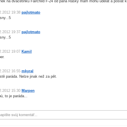
nek na dvacetinku Fairchild F-24 od pana Rašky mám mohu udělat a poslat k
2.2012 19:38
pajlotmato
sny...5
2.2012 19:37
pajlotmato
sny...5
2.2012 19:07
Kamil
er.
2.2012 16:55
mkyral
stě paráda. Nelze jinak než za pět.
2.2012 15:30
Marpen
ú, to je paráda...