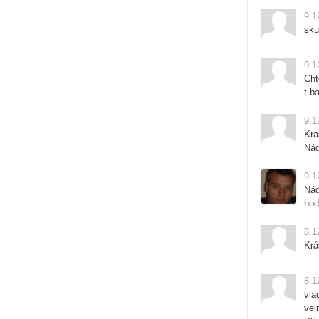
9.1
sku
9.1
Cht
t.b
9.1
Kra
Nád
9.1
Nád
hod
8.1
Krá
8.1
vla
vel