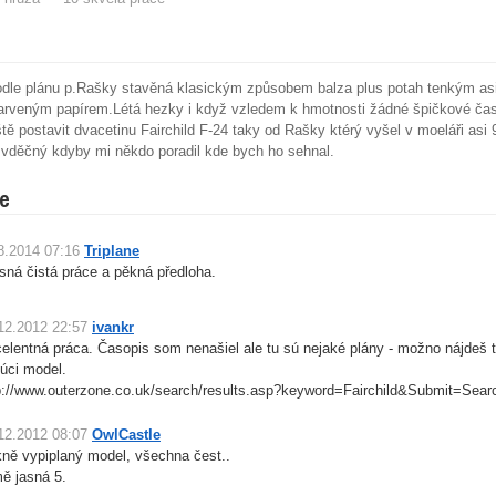
odle plánu p.Rašky stavěná klasickým způsobem balza plus potah tenkým as
rveným papírem.Létá hezky i když vzledem k hmotnosti žádné špičkové časy
ště postavit dvacetinu Fairchild F-24 taky od Rašky ktérý vyšel v moeláři a
vděčný kdyby mi někdo poradil kde bych ho sehnal.
e
8.2014 07:16
Triplane
sná čistá práce a pěkná předloha.
12.2012 22:57
ivankr
elentná práca. Časopis som nenašiel ale tu sú nejaké plány - možno nájdeš 
úci model.
p://www.outerzone.co.uk/search/results.asp?keyword=Fairchild&Submit=Sear
12.2012 08:07
OwlCastle
ně vypiplaný model, všechna čest..
ě jasná 5.