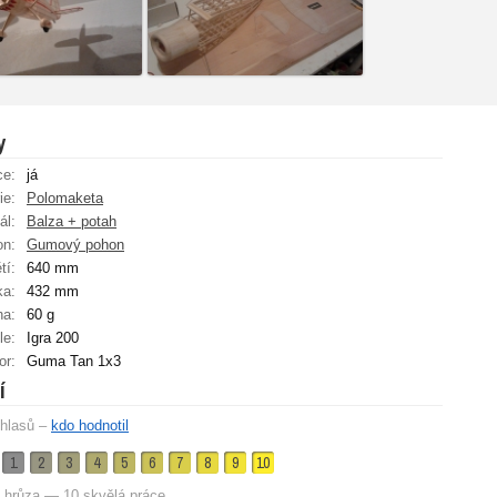
y
ce:
já
ie:
Polomaketa
ál:
Balza + potah
on:
Gumový pohon
tí:
640 mm
ka:
432 mm
ha:
60 g
le:
Igra 200
or:
Guma Tan 1x3
í
hlasů –
kdo hodnotil
1
2
3
4
5
6
7
8
9
10
 hrůza — 10 skvělá práce