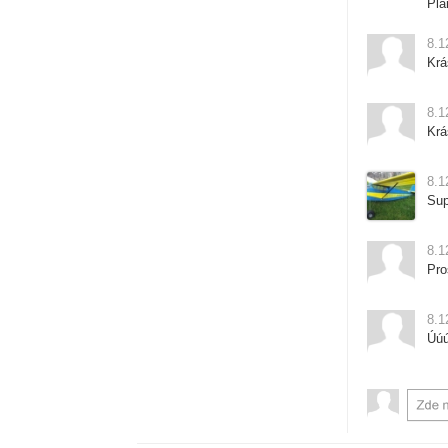
Plá
8.1
Krá
8.1
Krá
8.1
Sup
8.1
Pro
8.1
Úúú