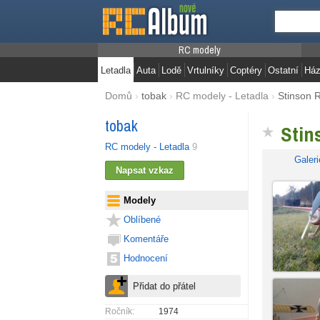
RC modely
Letadla
Auta
Lodě
Vrtulníky
Coptéry
Ostatní
Ház
Domů
›
tobak
›
RC modely - Letadla
›
Stinson R
tobak
Stin
RC modely - Letadla
9
Galeri
Modely
Oblíbené
Komentáře
Hodnocení
Ročník:
1974