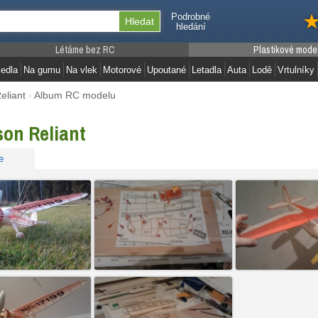
Podrobné
hledání
Létáme bez RC
Plastikové mode
edla
Na gumu
Na vlek
Motorové
Upoutané
Letadla
Auta
Lodě
Vrtulníky
eliant
›
Album RC modelu
son Reliant
e