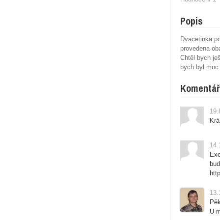
Popis
Dvacetinka p
provedena oba
Chtěl bych je
bych byl moc 
Komentář
19.
Krá
14.
Exc
bud
htt
13.
Pěk
U m