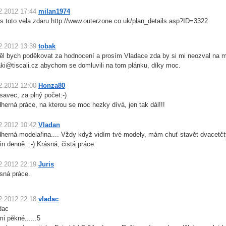
2.2012 17:44
milan1974
s toto vela zdaru http://www.outerzone.co.uk/plan_details.asp?ID=3322
2.2012 13:39
tobak
ěl bych poděkovat za hodnocení a prosím Vladace zda by si mi neozval na m
aki@tiscali.cz abychom se domluvili na tom plánku, díky moc.
2.2012 12:00
Honza80
savec, za plný počet:-)
herná práce, na kterou se moc hezky dívá, jen tak dál!!!
2.2012 10:42
Vladan
herná modelařina.... Vždy když vidím tvé modely, mám chuť stavět dvacetčt
in denně. :-) Krásná, čistá práce.
2.2012 22:19
Juris
sná práce.
2.2012 22:18
vladac
dac
mi pěkné......5