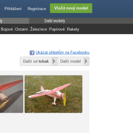
Přihlášení
Registrace
ly
Další modely
Bojové
Ostatní
Železnice
Papírové
Rakety
Ukázat přátelům na Facebooku
Další od
tobak
Další model