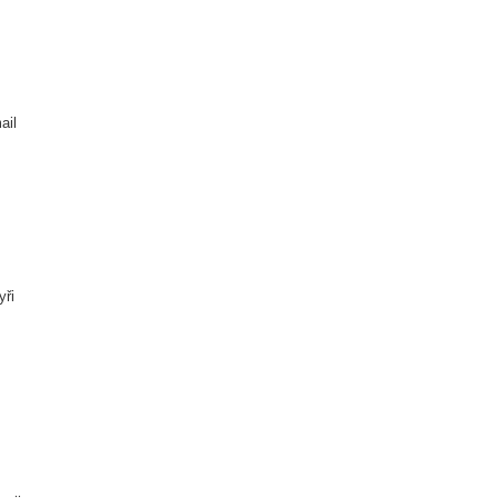
ail
yři