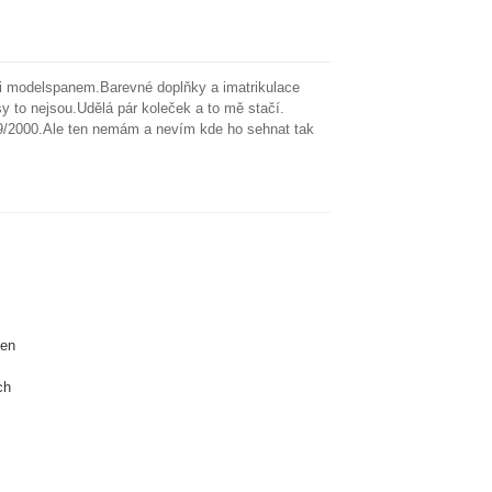
i modelspanem.Barevné doplňky a imatrikulace
 to nejsou.Udělá pár koleček a to mě stačí.
si 9/2000.Ale ten nemám a nevím kde ho sehnat tak
ten
ch