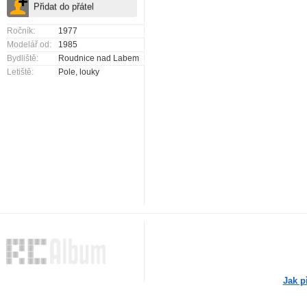
Ročník:
1977
Modelář od:
1985
Bydliště:
Roudnice nad Labem
Letiště:
Pole, louky
Jak p