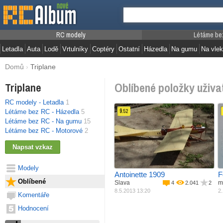
RC modely
Létáme be
Letadla
Auta
Lodě
Vrtulníky
Coptéry
Ostatní
Házedla
Na gumu
Na vlek
Domů
›
Triplane
Oblíbené položky uživat
Triplane
RC modely - Letadla
1
9.
Létáme bez RC - Házedla
5
52
Létáme bez RC - Na gumu
15
Létáme bez RC - Motorové
2
Materiál
Balza + potah
Pohon
Elektro motor
M
Rozpětí
1205 mm
Délka
1000 mm
R
Váha
450 g
Modely
Antoinette 1909
F
Oblíbené
Slava
m
4
2.041
2
8.5.2013 13:20
2.
Komentáře
Hodnocení