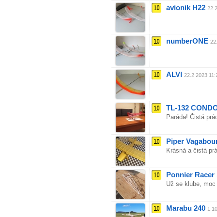
10
avionik H22
22.
10
numberONE
22
10
ALVI
22.2.2023 11:
10
TL-132 COND
Paráda! Čistá prá
10
Piper Vagaboun
Krásná a čistá prá
10
Ponnier Racer 
Už se klube, moc
10
Marabu 240
1.1