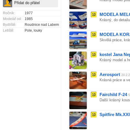
Ročník:
1977
10
MODELA MEL
Modelář od:
1985
Krásný, do detail
Bydliště:
Roudnice nad Labem
Letiště:
Pole, louky
10
MODELA KOR
Skvělá práce, krá
10
kostel Jana N
Krásný model a hr
10
Aerosport
20.2.
Krásná práce a ve
10
Fairchild F-24
5
Další krásný kouse
10
Spitfire Mk.XXI