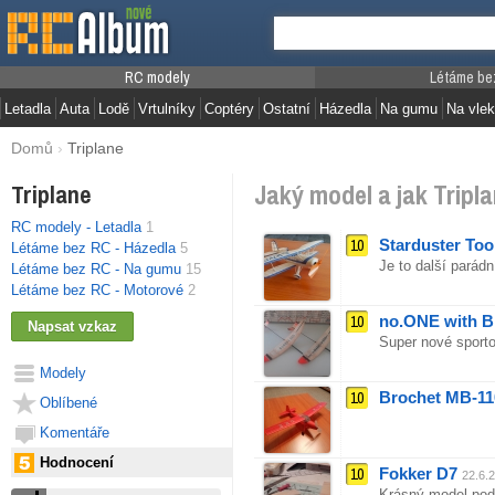
RC modely
Létáme be
Letadla
Auta
Lodě
Vrtulníky
Coptéry
Ostatní
Házedla
Na gumu
Na vlek
Domů
›
Triplane
Jaký model a jak Tripla
Triplane
RC modely - Letadla
1
10
Starduster Too
Létáme bez RC - Házedla
5
Je to další parád
Létáme bez RC - Na gumu
15
Létáme bez RC - Motorové
2
10
no.ONE with 
Super nové sporto
Modely
10
Brochet MB-11
Oblíbené
Komentáře
Hodnocení
10
Fokker D7
22.6.
Krásný model pod