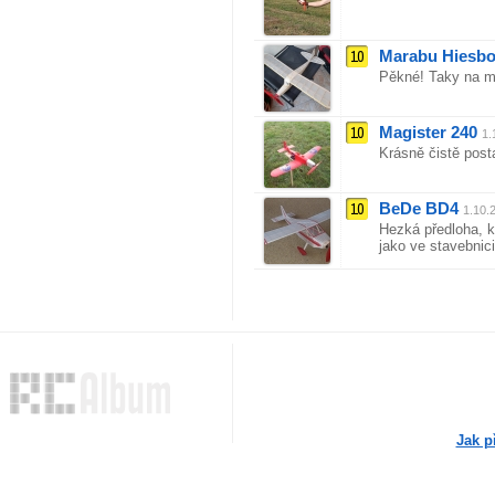
10
Marabu Hiesb
Pěkné! Taky na mě
10
Magister 240
1.
Krásně čistě post
10
BeDe BD4
1.10.
Hezká předloha, k
jako ve stavebnic
Jak p