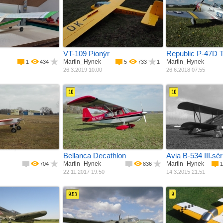
Jak postaveno
Jak postaveno
lastní konstrukce
Materiál
Ze stavebnice
Materiál
Ze stav
alza + potah
Pohon
Balza + potah
Pohon
Laminát
lektro motor
Rozpětí
Bez pohonu
Rozpětí
Spalovac
1100 mm
Váha
3400 mm
Váha
1800 m
50 g
5100 g
7000 g
VT-109 Pionýr
Republic P-47D T
Martin_Hynek
Martin_Hynek
1
434
5
733
1
26.3.2019 10:00
26.6.2018 07:55
10
10
Jak postaveno
Jak postaveno
e stavebnice
Materiál
Podle plánku
Materiál
Vlastní
alza + potah
Pohon
Balza + potah
Pohon
Balza +
palovací ­ motor
Rozpětí
Spalovací ­ motor
Rozpětí
Spalovac
2710 mm
Váha
2450 mm
Délka
2070 m
2000 mm
8600 g
Váha
1820 m
3000 g
9000 g
Bellanca Decathlon
Avia B-534 III.séri
Martin_Hynek
Martin_Hynek
704
836
1
22.11.2017 19:50
14.3.2015 21:51
9.
9
53
alza + potah
Materiál
Laminát + balza
Materiál
Balza +
palovací ­ motor
Pohon
Spalovací ­ motor
Pohon
Spalovac