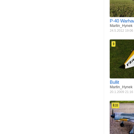
Rozpětí
Váha
1
P-40 Warha
Martin_Hynek
24.5.2012 19:06
9
Materiál
B
Pohon
S
Rozpětí
Váha
1
Bullit
Martin_Hynek
20.1.2009 21:16
8.
33
Materiál
L
Pohon
S
Rozpětí
Váha
4