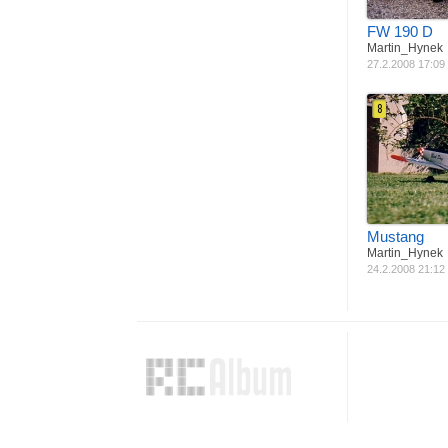
FW 190 D
Martin_Hynek
27.2.2008 17:09
8
Materiál
B
Pohon
S
Rozpětí
Mustang
Martin_Hynek
24.2.2008 21:12