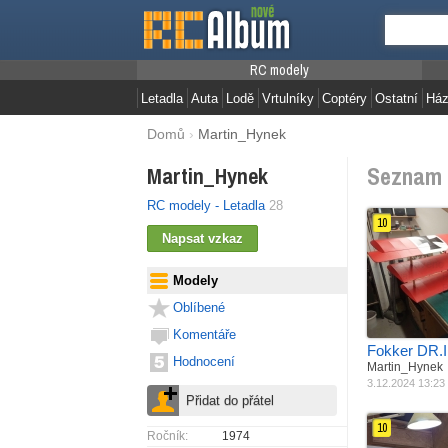
RC modely
Letadla
Auta
Lodě
Vrtulníky
Coptéry
Ostatní
Ház
Domů
›
Martin_Hynek
Seznam 
Martin_Hynek
RC modely - Letadla
28
10
Jak postaveno
Materiál
P
Modely
Pohon
B
Rozpětí
S
Oblíbené
Váha
6
Komentáře
Fokker DR.I
Hodnocení
Martin_Hynek
3.12.2024 13:23
10
Ročník:
1974