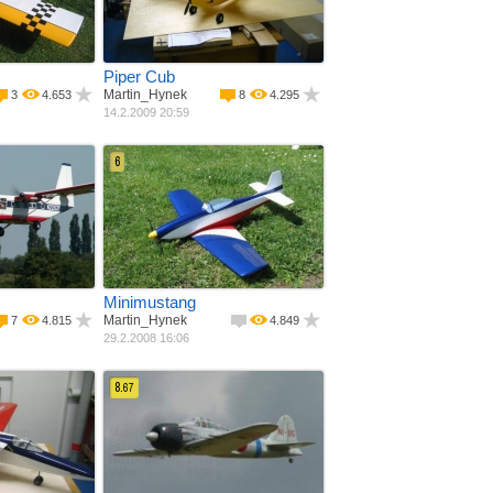
m
Rozpětí
1219 mm
Piper Cub
Martin_Hynek
3
4.653
8
4.295
14.2.2009 20:59
6
 potah
Materiál
Laminát + balza
í ­ motor
Pohon
Spalovací ­ motor
m
Rozpětí
710 mm
Minimustang
Martin_Hynek
7
4.815
4.849
29.2.2008 16:06
8.
67
 potah
Materiál
Laminát + balza
dlo
Pohon
Spalovací ­ motor
m
Rozpětí
1800 mm
m
Váha
6500 g