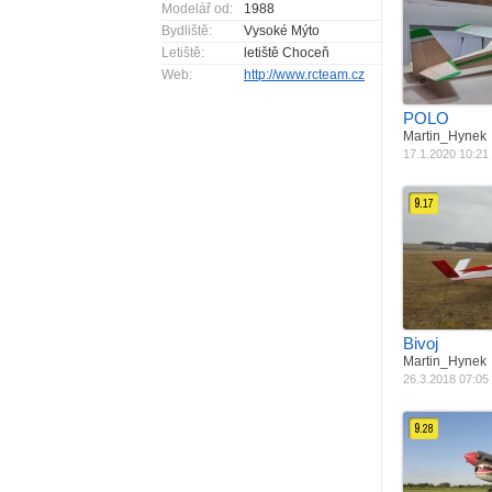
Modelář od:
1988
Jak postaveno
Bydliště:
Vysoké Mýto
Materiál
V
Pohon
B
Letiště:
letiště Choceň
Rozpětí
E
Web:
http://www.rcteam.cz
Váha
4
POLO
Martin_Hynek
17.1.2020 10:21
9.
17
Jak postaveno
Materiál
Z
Pohon
B
Rozpětí
S
Délka
Váha
1
Bivoj
Martin_Hynek
26.3.2018 07:05
9.
28
Materiál
B
Pohon
S