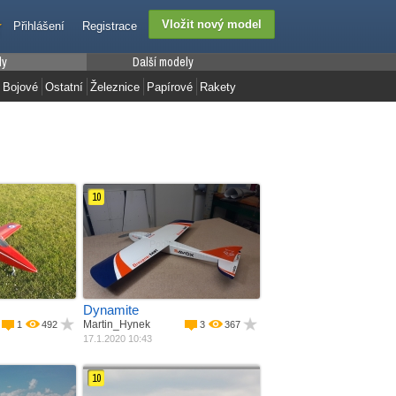
Přihlášení
Registrace
ly
Další modely
Bojové
Ostatní
Železnice
Papírové
Rakety
10
Jak postaveno
lánku
Materiál
Podle plánku
 potah
Pohon
Balza + potah
Rozpětí
Elektro motor
m
Váha
670 mm
m
350 g
Dynamite
Martin_Hynek
1
492
3
367
17.1.2020 10:43
10