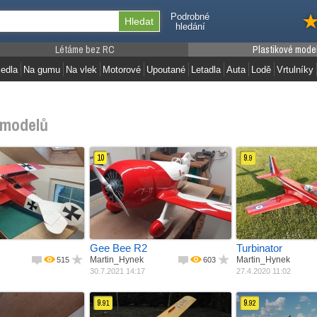
Podrobné
hledání
Létáme bez RC
Plastikové mode
edla
Na gumu
Na vlek
Motorové
Upoutané
Letadla
Auta
Lodě
Vrtulníky
modelů
10
9.
9
Jak postaveno
Jak postaveno
odle plánku
Materiál
Podle plánku
Materiál
Podle p
alza + potah
Pohon
Balza + potah
Pohon
Balza +
palovací ­ motor
Rozpětí
Spalovací ­ motor
Rozpětí
Turbína
1650 mm
Váha
1800 mm
Délka
1800 m
000 g
6600 g
Váha
2000 m
10300 g
Gee Bee R2
Turbinator
Martin_Hynek
Martin_Hynek
515
603
30.7.2021 14:17
27.4.2020 11:02
9.
9.
91
92