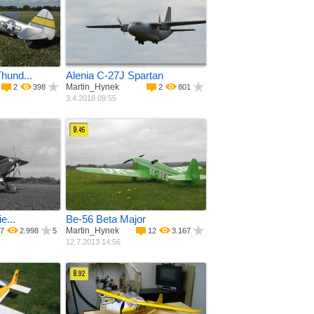
Jak postaveno
ebnice
Materiál
Vlastní konstrukce
 + balza
Pohon
Polystyren + balza
í ­ motor
Rozpětí
Spalovací ­ motor
m
Délka
3500 mm
Váha
2600 mm
20000 g
hund...
Alenia C-27J Spartan
Martin_Hynek
2
398
2
801
3.4.2018 09:55
9.
45
Materiál
Balza + potah
 konstrukce
Pohon
Spalovací ­ motor
 potah
Rozpětí
2500 mm
í ­ motor
m
m
e...
Be-56 Beta Major
Martin_Hynek
7
2.998
5
12
3.167
12.7.2013 14:56
8.
92
 potah
Materiál
Balza + potah
í ­ motor
Pohon
Elektro motor