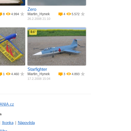
Zero
Martin_Hynek
8
4.994
4
5.572
26.2.2008 21:10
8.
67
 potah
Materiál
Laminát + balza
í ­ motor
Pohon
Spalovací ­ motor
m
Rozpětí
820 mm
Délka
1950 mm
Váha
3000 g
Starfighter
Martin_Hynek
1
4.460
3
4.893
17.2.2008 15:04
ANIA.cz
a
|
Ikonka
|
Nápověda