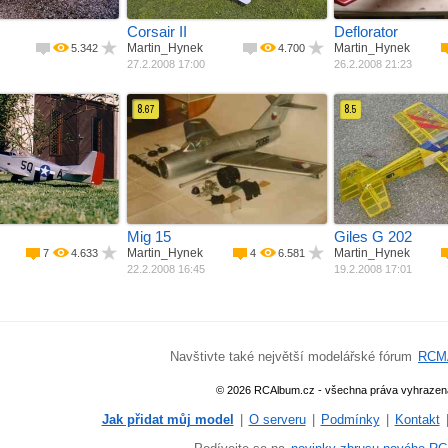
Corsair II
Deflorator
Martin_Hynek
Martin_Hynek
5.342
4.700
27.2.2008 17:00
26.2.2008 21:23
8.
8.
67
5
alza + potah
Materiál
Laminát + balza
Materiál
Balza +
palovací ­ motor
Pohon
Dmychadlo
Pohon
Spalovac
1250 mm
Rozpětí
1200 mm
Rozpětí
1250 m
Váha
3850 g
Mig 15
Giles G 202
Martin_Hynek
Martin_Hynek
7
4.633
4
6.581
22.2.2008 16:45
19.2.2008 17:01
Navštivte také největší modelářské fórum
RCM
© 2026 RCAlbum.cz - všechna práva vyhrazen
Jak přidat můj model
|
O serveru
|
Podmínky
|
Kontakt