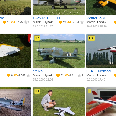
2400 mm
Rozpětí
3000 mm
Rozpětí
1850 m
4500 g
Délka
2400 mm
Váha
4500 g
Váha
19600 g
wk
B-25 MITCHELL
Pottier P-70
Martin_Hynek
Martin_Hynek
10
3.175
1
21
5.184
29.6.2011 21:47
16.6.2009 18:26
9.
8.
2
86
alza + potah
Materiál
Balza + potah
Materiál
Balza +
palovací ­ motor
Pohon
Spalovací ­ motor
Pohon
Spalovac
840 mm
Rozpětí
2500 mm
Rozpětí
2200 m
000 g
Délka
2020 mm
Váha
12400 g
Stuka
G.A.F. Nomad
Martin_Hynek
Martin_Hynek
6
4.087
31
6.414
1
25.5.2008 21:09
3.3.2008 17:46
8.
7
8
aminát + balza
Materiál
Balza + potah
Materiál
Balza +
palovací ­ motor
Pohon
Spalovací ­ motor
Pohon
Dmycha
1550 mm
Rozpětí
1070 mm
Rozpětí
1400 m
300 g
Délka
1390 m
Váha
2600 g