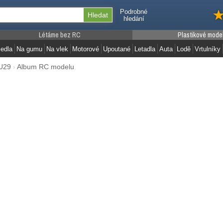
Podrobné
hledání
Létáme bez RC
Plastikové mode
edla
Na gumu
Na vlek
Motorové
Upoutané
Letadla
Auta
Lodě
Vrtulníky
U29
›
Album RC modelu