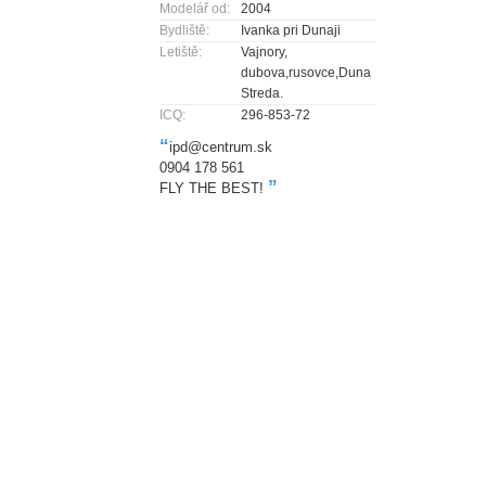
Modelář od:
2004
Bydliště:
Ivanka pri Dunaji
Letiště:
Vajnory,
dubova,rusovce,Dunajská
Streda.
ICQ:
296-853-72
“
ipd@centrum.sk
0904 178 561
”
FLY THE BEST!