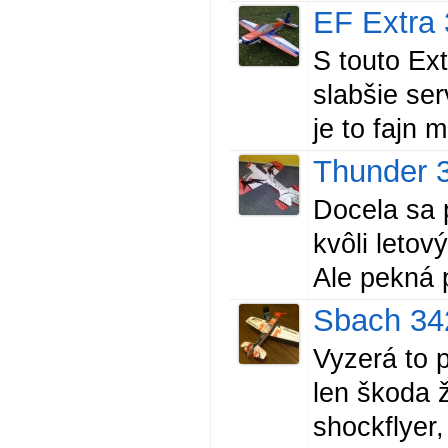
EF Extra
S touto Ex
slabšie ser
je to fajn 
Thunder 3
Docela sa p
kvôli letov
Ale pekná 
Sbach 34
Vyzerá to 
len škoda ž
shockflyer,