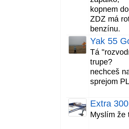
kopnem do 
ZDZ má rot
benzínu.
Yak 55 G
Tá "rozvod
trupe?
nechceš na 
sprejom P
Extra 300
Myslím že 