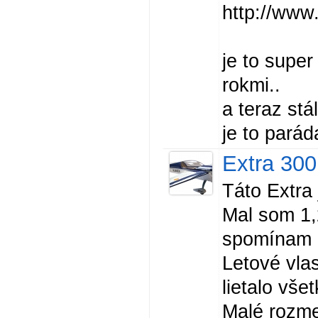
http://ww
je to supe
rokmi..
a teraz stál
je to parád
Extra 300
Táto Extra 
Mal som 1,
spomínam l
Letové vla
lietalo vše
Malé rozme