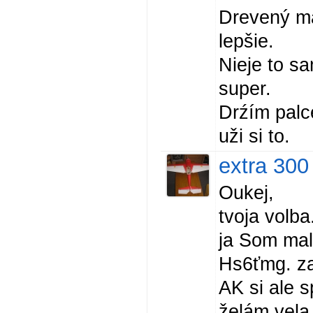
Drevený ma
lepšie.
Nieje to sa
super.
Drźím palc
uži si to.
extra 300
Oukej,
tvoja volba
ja Som mal
Hs6ťmg. za
AK si ale s
želám vela 