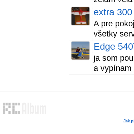
extra 300
A pre poko
všetky se
Edge 540
ja som pou
a vypínam 
Jak p