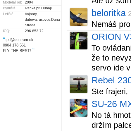
Ale už som
Modelář od:
2004
Bydliště:
Ivanka pri Dunaji
beloritka
Letiště:
Vajnory,
dubova,rusovce,Dunajská
Nemáš pros
Streda.
ICQ:
296-853-72
ORION V
“
ipd@centrum.sk
0904 178 561
To ovládan
”
FLY THE BEST!
že to nevy
servo ide v
Rebel 23
Ste frajeri, 
SU-26 M
No tá hmotn
držím palce