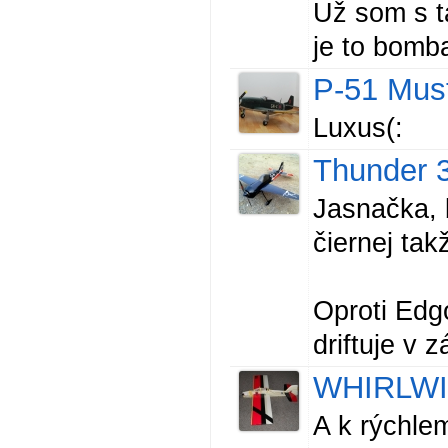
Už som s t
je to bomb
P-51 Mus
Luxus(:
Thunder 
Jasnačka, b
čiernej ta
Oproti Edg
driftuje v z
WHIRLW
A k rýchle