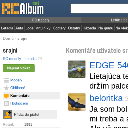
RC modely
Létáme be
Letadla
Auta
Lodě
Vrtulníky
Coptéry
Ostatní
Házedla
Na gumu
Na vlek
Domů
›
srajni
Komentáře uživatele sr
srajni
RC modely - Letadla
29
EDGE 54
Lietajúca t
Modely
držím palce 
Oblíbené
beloritka
Komentáře
Hodnocení
Ja som bol
mi treba a 
Ročník:
1991