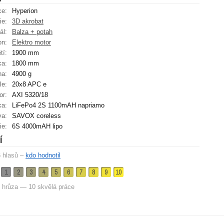
ce:
Hyperion
ie:
3D akrobat
ál:
Balza + potah
on:
Elektro motor
tí:
1900 mm
ka:
1800 mm
ha:
4900 g
le:
20x8 APC e
or:
AXI 5320/18
ka:
LiFePo4 2S 1100mAH napriamo
va:
SAVOX coreless
ie:
6S 4000mAH lipo
í
6
hlasů –
kdo hodnotil
1
2
3
4
5
6
7
8
9
10
 hrůza — 10 skvělá práce