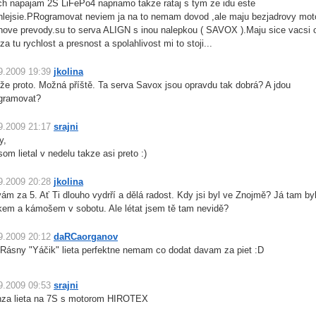
ich napajam 2S LiFePo4 napriamo takze rataj s tym ze idu este
hlejsie.PRogramovat neviem ja na to nemam dovod ,ale maju bezjadrovy mot
anove prevody.su to serva ALIGN s inou nalepkou ( SAVOX ).Maju sice vacsi 
 za tu rychlost a presnost a spolahlivost mi to stoji...
9.2009 19:39
jkolina
že proto. Možná příště. Ta serva Savox jsou opravdu tak dobrá? A jdou
gramovat?
9.2009 21:17
srajni
y,
som lietal v nedelu takze asi preto :)
9.2009 20:28
jkolina
ám za 5. Ať Ti dlouho vydrří a dělá radost. Kdy jsi byl ve Znojmě? Já tam by
kem a kámošem v sobotu. Ale létat jsem tě tam nevidě?
9.2009 20:12
daRCaorganov
KRásny "Yáčik" lieta perfektne nemam co dodat davam za piet :D
9.2009 09:53
srajni
za lieta na 7S s motorom HIROTEX