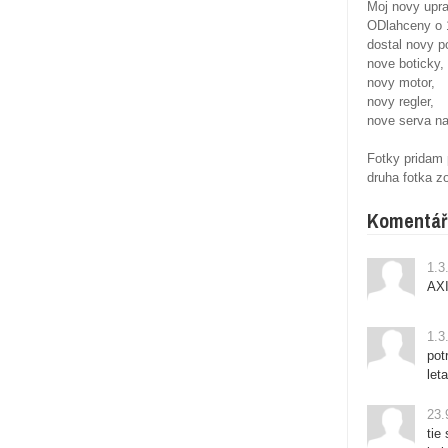
Moj novy upr
ODlahceny o 
dostal novy 
nove boticky,
novy motor,
novy regler,
nove serva n
Fotky pridam
druha fotka 
Komentář
1.3
AXI
1.3
pot
let
23.
tie