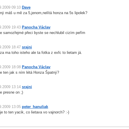
9.2009 09:10
Dave
ný máš u mě za 5,jenom,nelítá honza na 5s lipolek?
9.2009 19:43
Panocha Václav
je samozřejmé přeci byste se nechlubil cizím peřím
9.2009 18:47
srajni
za ma toho isteho ale ta fotka z exfc to lietam já.
9.2009 18:08
Panocha Václav
je ten jak s ním létá Honza Špatný?
9.2009 13:14
srajni
je presne on ;)
9.2009 13:05
peter_hanuliak
 je to ten yacik, co lietava vo vajnorch? :-)