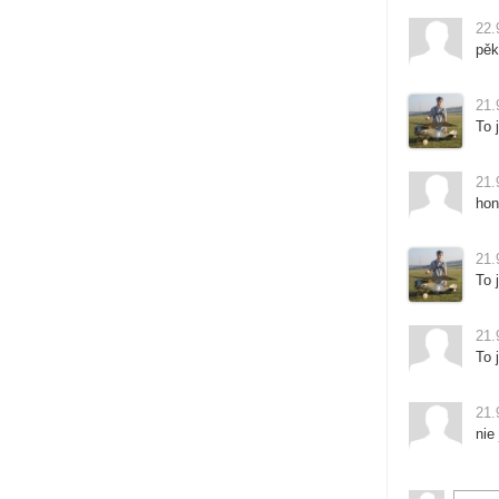
22.
pěk
21.
To 
21.
hon
21.
To 
21.
To 
21.
nie