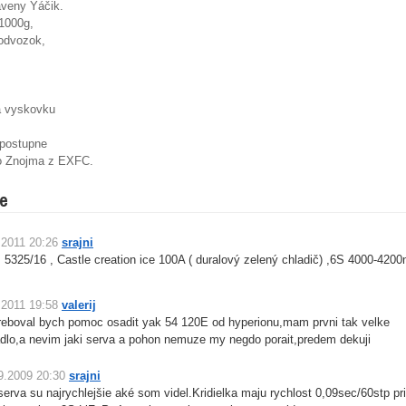
aveny Yáčik.
1000g,
podvozok,
a vyskovku
 postupne
zo Znojma z EXFC.
e
.2011 20:26
srajni
 5325/16 , Castle creation ice 100A ( duralový zelený chladič) ,6S 4000-420
.2011 19:58
valerij
reboval bych pomoc osadit yak 54 120E od hyperionu,mam prvni tak velke
adlo,a nevim jaki serva a pohon nemuze my negdo porait,predem dekuji
9.2009 20:30
srajni
 serva su najrychlejšie aké som videl.Kridielka maju rychlost 0,09sec/60stp pr