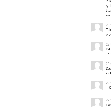
ja 
ryc
tit
ale
23.
Tak
pro
22.
Dík
Ja 
22.
Dáv
klu
22.
.. 
22.
Hon