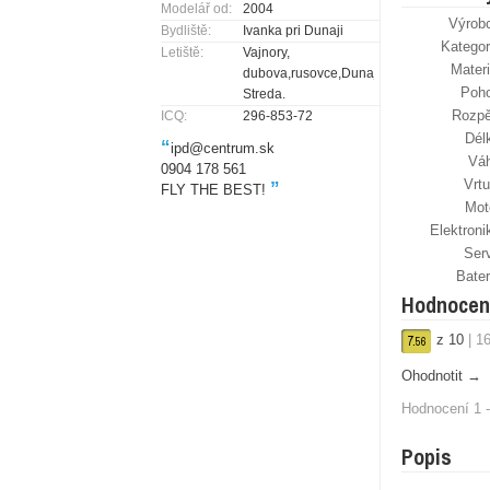
Modelář od:
2004
Výrob
Bydliště:
Ivanka pri Dunaji
Kategor
Letiště:
Vajnory,
Materi
dubova,rusovce,Dunajská
Poh
Streda.
Rozpě
ICQ:
296-853-72
Dél
“
ipd@centrum.sk
Vá
0904 178 561
Vrtu
”
FLY THE BEST!
Mot
Elektroni
Ser
Bater
Hodnocen
z
10
|
1
7.
56
Ohodnotit →
Hodnocení 1 -
Popis