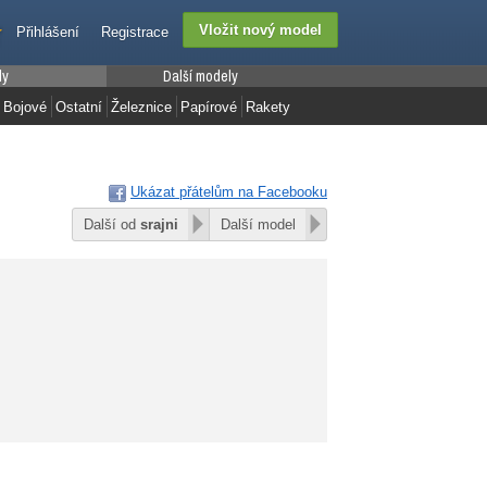
Přihlášení
Registrace
ly
Další modely
Bojové
Ostatní
Železnice
Papírové
Rakety
Ukázat přátelům na Facebooku
Další od
srajni
Další model