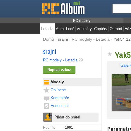
RC modely
Letadla
Auta
Lodě
Vrtulníky
Coptéry
Ostatní
Ház
Domů
›
srajni
›
RC modely - Letadla
›
Yak54 1
srajni
Yak
RC modely - Letadla
29
Galeri
Modely
Oblíbené
Komentáře
Hodnocení
Parametr
Ročník:
1991