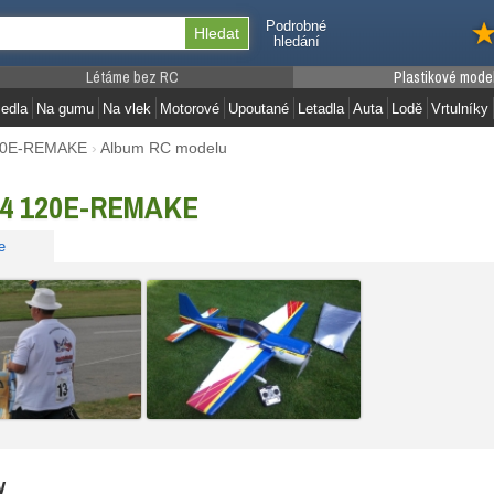
Podrobné
hledání
Létáme bez RC
Plastikové mode
edla
Na gumu
Na vlek
Motorové
Upoutané
Letadla
Auta
Lodě
Vrtulníky
20E-REMAKE
›
Album RC modelu
54 120E-REMAKE
e
y