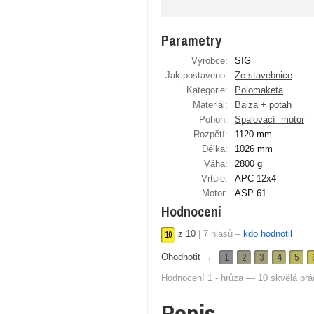
Parametry
Výrobce:
SIG
Jak postaveno:
Ze stavebnice
Kategorie:
Polomaketa
Materiál:
Balza + potah
Pohon:
Spalovací ­ motor
Rozpětí:
1120 mm
Délka:
1026 mm
Váha:
2800 g
Vrtule:
APC 12x4
Motor:
ASP 61
Hodnocení
z
10
|
7
hlasů –
kdo hodnotil
10
1
2
3
4
5
Ohodnotit →
Hodnocení 1 - hrůza — 10 skvělá prá
Popis