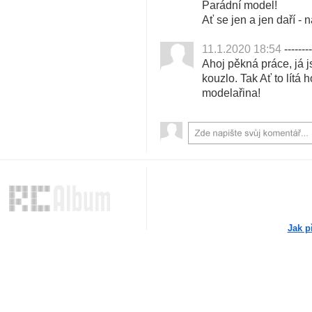
Parádní model!
Ať se jen a jen daří - 
11.1.2020 18:54
--------
Ahoj pěkná práce, já 
kouzlo. Tak Ať to lítá
modelařina!
Jak p