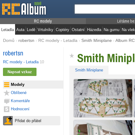
RC modely
Létáme be
Letadla
Auta
Lodě
Vrtulníky
Coptéry
Ostatní
Házedla
Na gumu
Na vlek
Domů
›
robertsn
›
RC modely - Letadla
›
Smith Miniplane
›
Album RC
robertsn
Smith Minip
RC modely - Letadla
10
Smith Miniplane
Modely
Oblíbené
Komentáře
Hodnocení