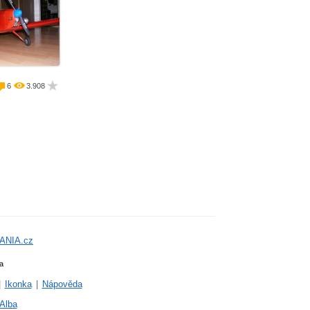
 potah
í ­ motor
m
m
6
3.908
ANIA.cz
a
|
Ikonka
|
Nápověda
Alba