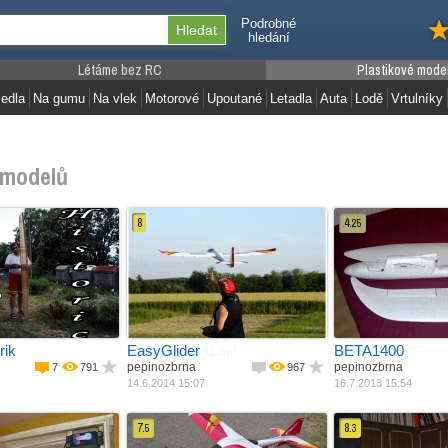
Podrobné
hledání
Létáme bez RC
Plastikové mode
edla
Na gumu
Na vlek
Motorové
Upoutané
Letadla
Auta
Lodě
Vrtulníky
modelů
8
4.
25
Jak postaveno
Materiál
EPP, EP
odle plánku
Materiál
Ze stavebnice
Pohon
Elektro
alza + potah
Pohon
EPP, EPS, Depron
Rozpětí
1420 m
Rozpětí
Elektro motor
Délka
940 mm
Délka
1800 mm
Váha
750 g
Váha
1130 mm
Plocha křídla
24.5 dm
Plocha křídla
700 g
rik
EasyGlider
BETA1400
2
41 dm
pepinozbrna
pepinozbrna
7
791
967
14.6.2014 15:07
16.7.2013 15:54
7.
8.
5
3