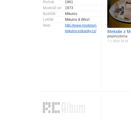
Ročník:
1961
Materiál
J
Modelář od:
1973
Pohon
E
Bydliště:
Mikulov
Letiště:
Mikulov & Březí
Web:
http://www.modelari-
mikulov.estranky.cz/
Melodie z M
pepinozbrna
7.1.2010 10:41