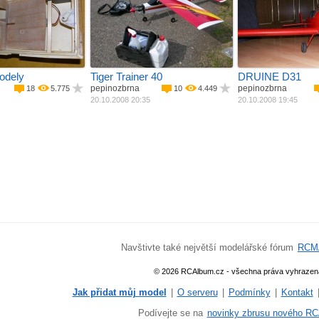
iný materiál
Materiál
Balza + potah
Materiál
Balza +
lektromotor
Pohon
Spalovací ­ motor
Pohon
Spalovac
Rozpětí
1550 mm
Rozpětí
1500 m
Délka
1274 mm
Délka
1200 m
Váha
2800 g
Váha
4200 g
Plocha křídla
2
44 dm
odely
Tiger Trainer 40
DRUINE D31
pepinozbrna
pepinozbrna
18
5.775
10
4.449
20.10.2008 20:35
20.10.2008 19:45
Navštivte také největší modelářské fórum
RCM
© 2026 RCAlbum.cz - všechna práva vyhrazen
Jak přidat můj model
|
O serveru
|
Podmínky
|
Kontakt
Podívejte se na
novinky zbrusu nového RC