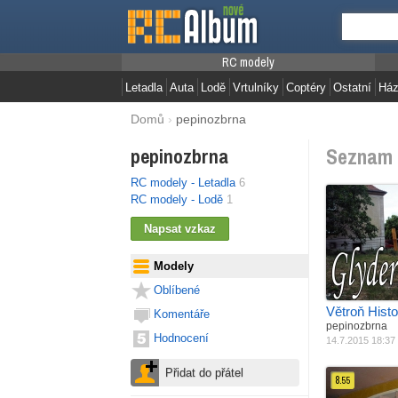
RC modely
Letadla
Auta
Lodě
Vrtulníky
Coptéry
Ostatní
Ház
Domů
›
pepinozbrna
Seznam 
pepinozbrna
RC modely - Letadla
6
RC modely - Lodě
1
Jak postaveno
Materiál
P
B
Modely
Oblíbené
Větroň Histo
Komentáře
pepinozbrna
Hodnocení
14.7.2015 18:37
8.
55