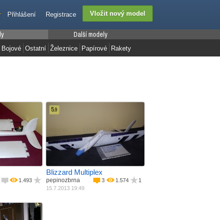
Přihlášení
Registrace
ly
Další modely
Bojové
Ostatní
Železnice
Papírové
Rakety
5.
9
S, Depron
Materiál
EPP, EPS, Depron
 motor
Pohon
Elektro motor
m
Rozpětí
1380 mm
Délka
910 mm
Váha
897 g
Plocha křídla
2
2
19.4 dm
Blizzard Multiplex
pepinozbrna
1.493
3
1.574
1
15.7.2013 19:49