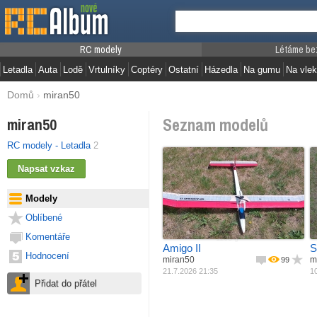
RC modely
Létáme be
Letadla
Auta
Lodě
Vrtulníky
Coptéry
Ostatní
Házedla
Na gumu
Na vlek
Domů
›
miran50
Seznam modelů
miran50
RC modely - Letadla
2
Jak postaveno
Materiál
Ze stavebnice
M
Modely
Pohon
Balza + potah
Rozpětí
Elektro motor
R
Oblíbené
Délka
1980 mm
Váha
1100 mm
Komentáře
1163 g
Amigo II
S
Hodnocení
miran50
m
99
21.7.2026 21:35
10