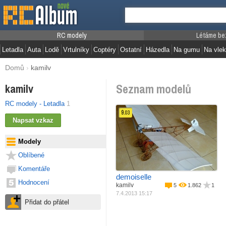
RC modely
Létáme be
Letadla
Auta
Lodě
Vrtulníky
Coptéry
Ostatní
Házedla
Na gumu
Na vlek
Domů
›
kamilv
Seznam modelů
kamilv
RC modely - Letadla
1
9.
03
Materiál
Balza + potah
Pohon
Elektro motor
Modely
Rozpětí
1100 mm
Délka
890 mm
Oblíbené
Váha
310 g
Plocha křídla
2
32.9 dm
Komentáře
demoiselle
Hodnocení
kamilv
5
1.862
1
7.4.2013 15:17