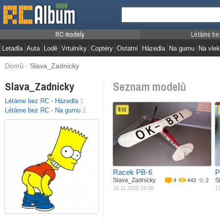
RC modely
Létáme be
Letadla
Auta
Lodě
Vrtulníky
Coptéry
Ostatní
Házedla
Na gumu
Na vlek
Domů
›
Slava_Zadnicky
Seznam modelů
Slava_Zadnicky
Létáme bez RC - Házedla
1
9.
Létáme bez RC - Na gumu
2
92
Jak postaveno
Materiál
Podle plánku
M
Rozpětí
Balza + potah
R
Váha
500 mm
27 g
Racek PB-6
P
Slava_Zadnicky
S
4
443
2
18.11.2020 19:38
17