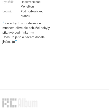
Bydliště:
Hodkovice nad
Mohelkou
Letiště:
Pod hodkovickou
hranou
“
Začal bych s modelařinou
mnohem dříve,ale bohužel nebyly
příznivé podmínky :-(((
Dnes už je to o něčem docela
”
jiném:-)))