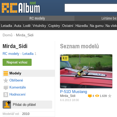
RC modely
Létáme be
Letadla
Auta
Lodě
Vrtulníky
Coptéry
Ostatní
Házedla
Na gumu
Na vlek
Domů
›
Mirda_Sidi
Seznam modelů
Mirda_Sidi
RC modely - Letadla
1
8.
22
Materiál
EPP, EPS, Depron
Pohon
Elektro motor
Modely
Rozpětí
990 mm
Délka
850 mm
Oblíbené
Váha
900 g
Komentáře
P-51D Mustang
Hodnocení
Mirda_Sidi
4
1.639
6.6.2013 18:00
Modelář od:
2010