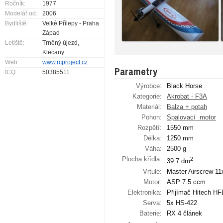
Ročník:
1977
Modelář od:
2006
Bydliště:
Velké Přílepy - Praha
Západ
Letiště:
Trněný újezd,
Klecany
Web:
www.rcproject.cz
Parametry
ICQ:
50385511
Výrobce:
Black Horse
Kategorie:
Akrobat - F3A
Materiál:
Balza + potah
Pohon:
Spalovací ­ motor
Rozpětí:
1550 mm
Délka:
1250 mm
Váha:
2500 g
Plocha křídla:
2
39.7 dm
Vrtule:
Master Airscrew 11
Motor:
ASP 7.5 ccm
Elektronika:
Přijímač Hitech H
Serva:
5x HS-422
Baterie:
RX 4 článek