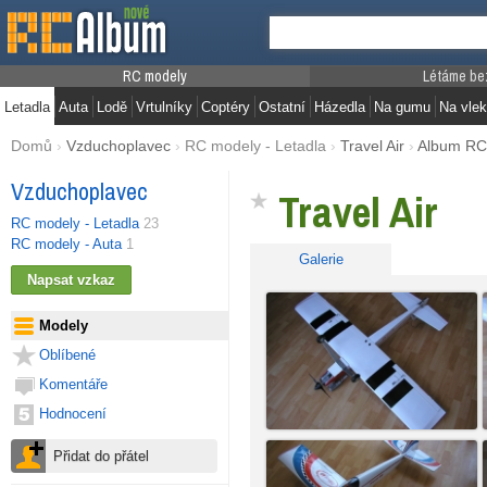
RC modely
Létáme be
Letadla
Auta
Lodě
Vrtulníky
Coptéry
Ostatní
Házedla
Na gumu
Na vlek
Domů
›
Vzduchoplavec
›
RC modely - Letadla
›
Travel Air
›
Album RC
Vzduchoplavec
Travel Air
RC modely - Letadla
23
RC modely - Auta
1
Galerie
Modely
Oblíbené
Komentáře
Hodnocení