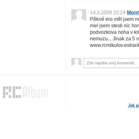
14.3.2009 22:24
Mont
Pěkné ero měl jsem n
mel jsem stesti nic ho
podvozkova noha v krid
nemuzu... Jinak za 5 v
www.rcmikulov.estran
Jak p