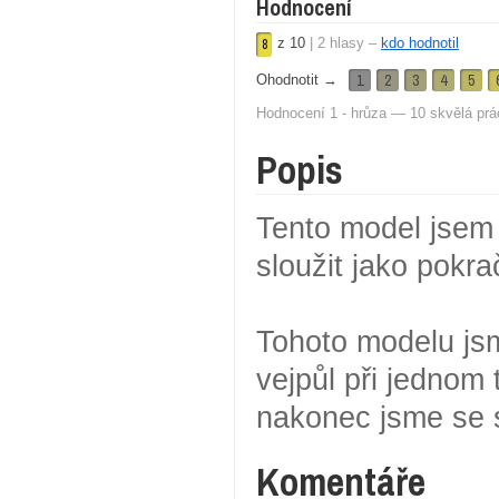
Hodnocení
z
10
|
2
hlasy –
kdo hodnotil
8
1
2
3
4
5
Ohodnotit →
Hodnocení 1 - hrůza — 10 skvělá prá
Popis
Tento model jsem
sloužit jako pok
Tohoto modelu jsm
vejpůl při jednom t
nakonec jsme se s
Komentáře