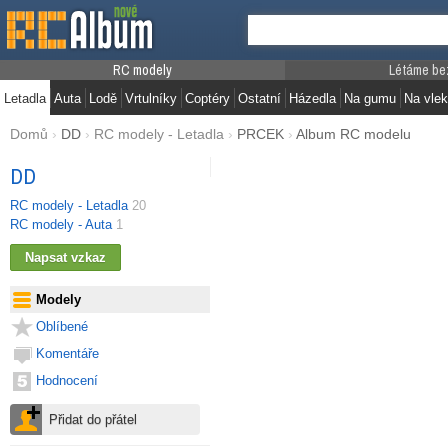
RC modely
Létáme be
Letadla
Auta
Lodě
Vrtulníky
Coptéry
Ostatní
Házedla
Na gumu
Na vlek
Domů
›
DD
›
RC modely - Letadla
›
PRCEK
›
Album RC modelu
DD
RC modely - Letadla
20
RC modely - Auta
1
Modely
Oblíbené
Komentáře
Hodnocení