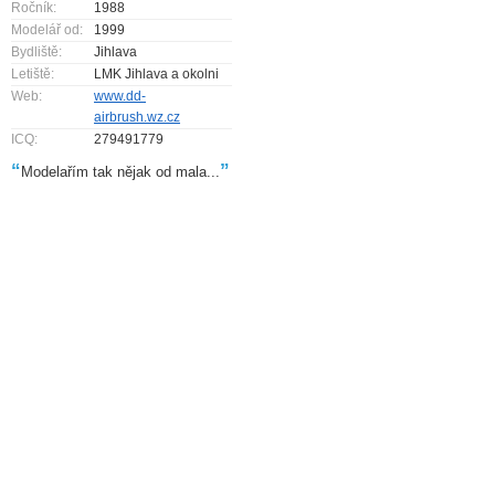
Ročník:
1988
Modelář od:
1999
Bydliště:
Jihlava
Letiště:
LMK Jihlava a okolni
Web:
www.dd-
airbrush.wz.cz
ICQ:
279491779
“
”
Modelařím tak nějak od mala...