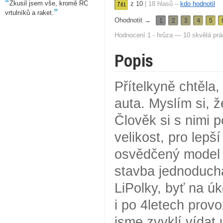
“
Zkusil jsem vše, kromě RC
z
10
|
18
hlasů –
kdo hodnotil
7.
61
”
vrtulníků a raket.
1
2
3
4
5
Ohodnotit →
Hodnocení 1 - hrůza — 10 skvělá prá
Popis
Přítelkyně chtěla,
auta. Myslím si, 
Člověk si s nimi 
velikost, pro lepš
osvědčený model 
stavba jednoduchá
LiPolky, byť na ú
i po 4letech prov
jsme zvyklí vídat 