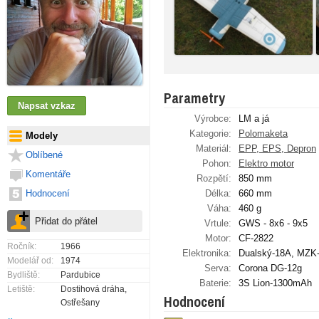
Parametry
Výrobce:
LM a já
Kategorie:
Polomaketa
Modely
Materiál:
EPP, EPS, Depron
Oblíbené
Pohon:
Elektro motor
Komentáře
Rozpětí:
850 mm
Hodnocení
Délka:
660 mm
Váha:
460 g
Vrtule:
GWS - 8x6 - 9x5
Motor:
CF-2822
Ročník:
1966
Elektronika:
Dualský-18A, MZK
Modelář od:
1974
Serva:
Corona DG-12g
Bydliště:
Pardubice
Baterie:
3S Lion-1300mAh
Letiště:
Dostihová dráha,
Hodnocení
Ostřešany