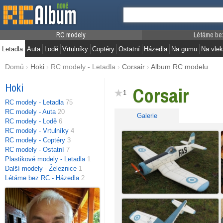
RC modely
Létáme be
Letadla
Auta
Lodě
Vrtulníky
Coptéry
Ostatní
Házedla
Na gumu
Na vlek
Domů
›
Hoki
›
RC modely - Letadla
›
Corsair
›
Album RC modelu
Hoki
Corsair
1
RC modely - Letadla
75
RC modely - Auta
20
Galerie
RC modely - Lodě
6
RC modely - Vrtulníky
4
RC modely - Coptéry
3
RC modely - Ostatní
7
Plastikové modely - Letadla
1
Další modely - Železnice
1
Létáme bez RC - Házedla
2