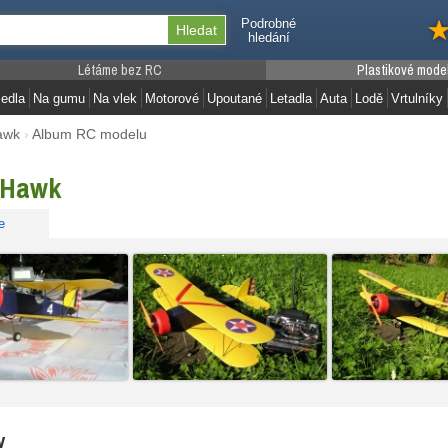
Podrobné
hledání
Létáme bez RC
Plastikové mode
edla
Na gumu
Na vlek
Motorové
Upoutané
Letadla
Auta
Lodě
Vrtulníky
awk
›
Album RC modelu
 Hawk
e
y