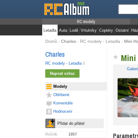
RC modely
Letadla
Auta
Lodě
Vrtulníky
Coptéry
Ostatní
Ház
Domů
›
Charles
›
RC modely - Letadla
›
Mini H
Charles
Mini
RC modely - Letadla
6
Galeri
Modely
Oblíbené
Komentáře
Hodnocení
Parametr
Ročník:
1957