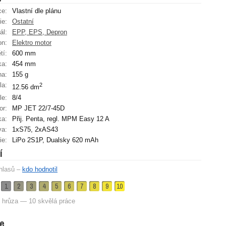
ce:
Vlastní dle plánu
ie:
Ostatní
ál:
EPP, EPS, Depron
on:
Elektro motor
tí:
600 mm
ka:
454 mm
ha:
155 g
la:
2
12.56 dm
le:
8/4
or:
MP JET 22/7-45D
ka:
Přij. Penta, regl. MPM Easy 12 A
va:
1xS75, 2xAS43
ie:
LiPo 2S1P, Dualsky 620 mAh
í
hlasů –
kdo hodnotil
1
2
3
4
5
6
7
8
9
10
 hrůza — 10 skvělá práce
e