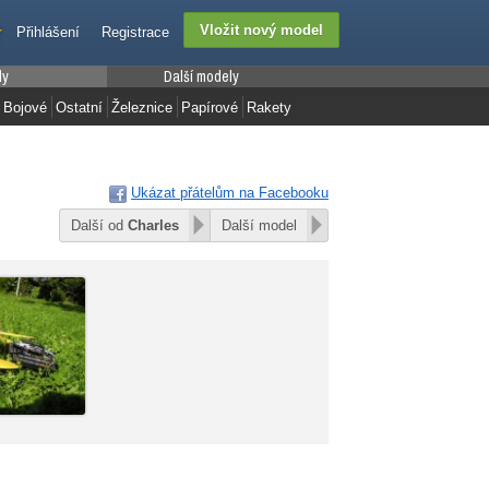
Přihlášení
Registrace
ly
Další modely
Bojové
Ostatní
Železnice
Papírové
Rakety
Ukázat přátelům na Facebooku
Další od
Charles
Další model