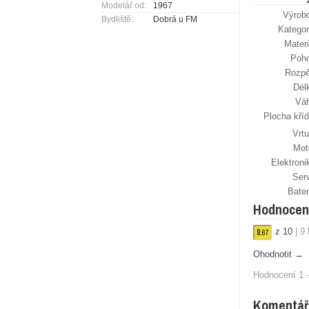
Modelář od:
1967
Výrob
Bydliště:
Dobrá u FM
Kategor
Materi
Poh
Rozpě
Dél
Vá
Plocha kříd
Vrtu
Mot
Elektroni
Ser
Bater
Hodnocen
z
10
|
9
8.
67
Ohodnotit →
Hodnocení 1 -
Komentář