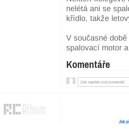
nelétá ani se spa
křídlo, takže leto
V současné době m
spalovací motor a
Komentáře
Jak p