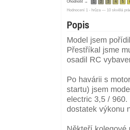
1
2
3
4
5
Ohodnotit →
Hodnocení 1 - hrůza — 10 skvělá prá
Popis
Model jsem poříd
Přestříkal jsme m
osadil RC vybave
Po havárii s mot
startu) jsem mod
electric 3,5 / 960.
dostatek výkonu n
Někteří kolegové n