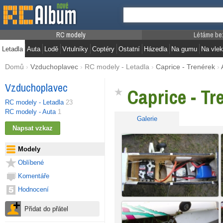
RC modely
Létáme be
Letadla
Auta
Lodě
Vrtulníky
Coptéry
Ostatní
Házedla
Na gumu
Na vlek
Domů
›
Vzduchoplavec
›
RC modely - Letadla
›
Caprice - Trenérek
›
Vzduchoplavec
Caprice - Tr
RC modely - Letadla
23
RC modely - Auta
1
Galerie
Modely
Oblíbené
Komentáře
Hodnocení