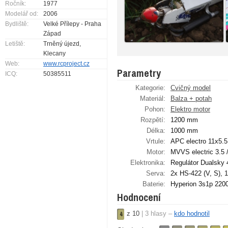
Ročník:
1977
Modelář od:
2006
Bydliště:
Velké Přílepy - Praha
Západ
Letiště:
Trněný újezd,
Klecany
Web:
www.rcproject.cz
Parametry
ICQ:
50385511
Kategorie:
Cvičný model
Materiál:
Balza + potah
Pohon:
Elektro motor
Rozpětí:
1200 mm
Délka:
1000 mm
Vrtule:
APC electro 11x5.5
Motor:
MVVS electric 3.5 
Elektronika:
Regulátor Dualsky
Serva:
2x HS-422 (V, S), 
Baterie:
Hyperion 3s1p 22
Hodnocení
z
10
|
3
hlasy –
kdo hodnotil
4