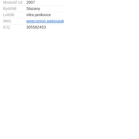
Modelář od:
2007
Bydliště:
Slazany
Letiště:
nitra janikovce
Web:
www.jonjon.webovastranka.cz
ICQ:
305582453