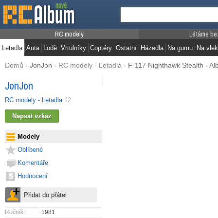
RC modely
Létáme be
Letadla
Auta
Lodě
Vrtulníky
Coptéry
Ostatní
Házedla
Na gumu
Na vlek
Domů
›
JonJon
›
RC modely - Letadla
›
F-117 Nighthawk Stealth
›
Al
JonJon
RC modely - Letadla
12
Modely
Oblíbené
Komentáře
Hodnocení
Ročník:
1981