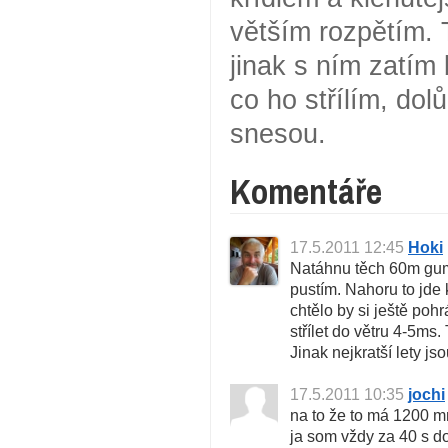
větším rozpětím. 
jinak s ním zatím
co ho střílím, dol
snesou.
Komentáře
17.5.2011 12:45
Hoki
Natáhnu těch 60m gum
pustím. Nahoru to jde 
chtělo by si ještě poh
střílet do větru 4-5ms.
Jinak nejkratší lety js
17.5.2011 10:35
jochi
na to že to má 1200 mm
ja som vždy za 40 s d