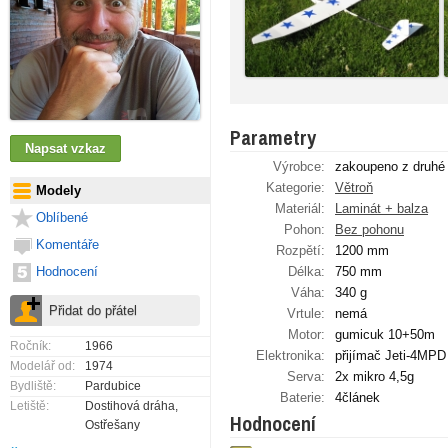
Parametry
Výrobce:
zakoupeno z druhé
Kategorie:
Větroň
Modely
Materiál:
Laminát + balza
Oblíbené
Pohon:
Bez pohonu
Komentáře
Rozpětí:
1200 mm
Hodnocení
Délka:
750 mm
Váha:
340 g
Vrtule:
nemá
Motor:
gumicuk 10+50m
Ročník:
1966
Elektronika:
přijímač Jeti-4MPD
Modelář od:
1974
Serva:
2x mikro 4,5g
Bydliště:
Pardubice
Baterie:
4článek
Letiště:
Dostihová dráha,
Hodnocení
Ostřešany