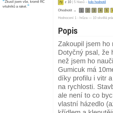
“
Zkusil jsem vše, kromě RC
z
10
|
5
hlasů –
kdo hodnotil
7.
2
”
vrtulníků a raket.
1
2
3
4
5
Ohodnotit →
Hodnocení 1 - hrůza — 10 skvělá prá
Popis
Zakoupil jsem ho 
Dotyčný psal, že 
než jsem ho naučil
Gumicuk má 10met
díky profilu i vitr
na rychlosti. Stav
ale není to co byc
vlastní házedlo (
křídlem a klenutě