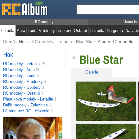
RC modely
Létáme be
Letadla
Auta
Lodě
Vrtulníky
Coptéry
Ostatní
Házedla
Na gumu
Na vlek
Domů
›
Hoki
›
RC modely - Letadla
›
Blue Star
›
Album RC modelu
Hoki
Blue Star
RC modely - Letadla
75
RC modely - Auta
20
Galerie
RC modely - Lodě
6
RC modely - Vrtulníky
4
RC modely - Coptéry
3
RC modely - Ostatní
7
Plastikové modely - Letadla
1
Další modely - Železnice
1
Létáme bez RC - Házedla
2