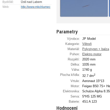
Bydliště:
Ústí nad Labem
Web:
http://www.mkchlumec.cz
Parametry
Výrobce:
JP Model
Kategorie:
Větroň
Materiál:
Polystyren + balza
Pohon:
Elektro motor
Rozpětí:
2020 mm
Délka:
1035 mm
Váha:
1740 g
Plocha křídla:
2
32.7 dm
Vrtule:
Aeronaut 15*13
Motor:
Feigao B50 7S+ He
Elektronika:
Schulze Alpha 8.35
Serva:
5*HS 125 MG
Baterie:
4S1 A 123
Hodnocení