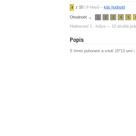
z
10
|
6
hlasů –
kdo hodnotil
8
1
2
3
4
5
Ohodnotit →
Hodnocení 1 - hrůza — 10 skvělá prá
Popis
S tímto pohonem a vrtulí 15*13 umí i