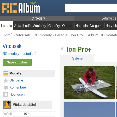
RC modely
Létáme be
Letadla
Auta
Lodě
Vrtulníky
Coptéry
Ostatní
Házedla
Na gumu
Na vlek
Domů
›
Vitousek
›
RC modely - Letadla
›
Ion Pro+
›
Album RC model
Vitousek
Ion Pro+
RC modely - Letadla
9
Galerie
Modely
Oblíbené
Komentáře
Hodnocení
Ročník:
1974