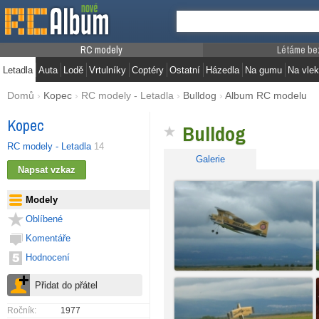
RC modely
Létáme be
Letadla
Auta
Lodě
Vrtulníky
Coptéry
Ostatní
Házedla
Na gumu
Na vlek
Domů
›
Kopec
›
RC modely - Letadla
›
Bulldog
›
Album RC modelu
Kopec
Bulldog
RC modely - Letadla
14
Galerie
Modely
Oblíbené
Komentáře
Hodnocení
Ročník:
1977