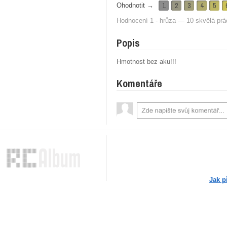
1
2
3
4
5
Ohodnotit →
Hodnocení 1 - hrůza — 10 skvělá prá
Popis
Hmotnost bez aku!!!
Komentáře
Jak p