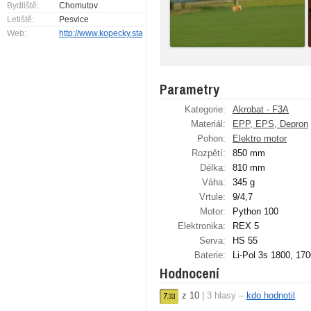
Bydliště:
Chomutov
Letiště:
Pesvice
Web:
http://www.kopecky.stacima.cz
Parametry
Kategorie:
Akrobat - F3A
Materiál:
EPP, EPS, Depron
Pohon:
Elektro motor
Rozpětí:
850 mm
Délka:
810 mm
Váha:
345 g
Vrtule:
9/4,7
Motor:
Python 100
Elektronika:
REX 5
Serva:
HS 55
Baterie:
Li-Pol 3s 1800, 17
Hodnocení
z
10
|
3
hlasy –
kdo hodnotil
7.
33