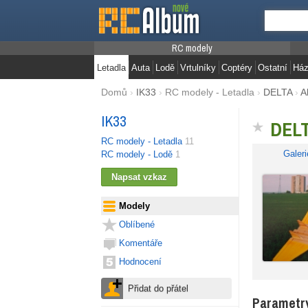
RC modely
Letadla
Auta
Lodě
Vrtulníky
Coptéry
Ostatní
Ház
Domů
›
IK33
›
RC modely - Letadla
›
DELTA
›
A
IK33
DEL
RC modely - Letadla
11
Galeri
RC modely - Lodě
1
Modely
Oblíbené
Komentáře
Hodnocení
Parametr