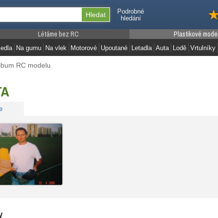
Podrobné
hledání
Létáme bez RC
Plastikové mode
edla
Na gumu
Na vlek
Motorové
Upoutané
Letadla
Auta
Lodě
Vrtulníky
lbum RC modelu
TA
e
y