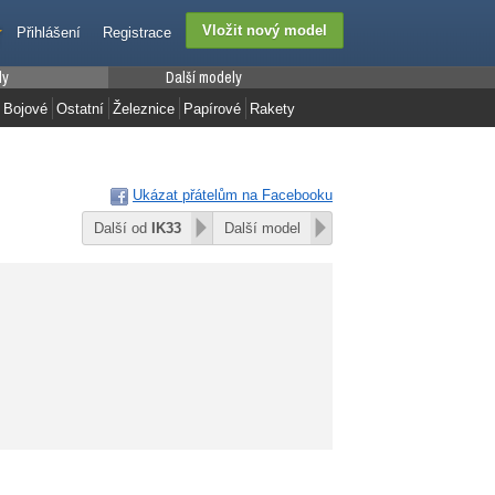
Přihlášení
Registrace
ly
Další modely
Bojové
Ostatní
Železnice
Papírové
Rakety
Ukázat přátelům na Facebooku
Další od
IK33
Další model