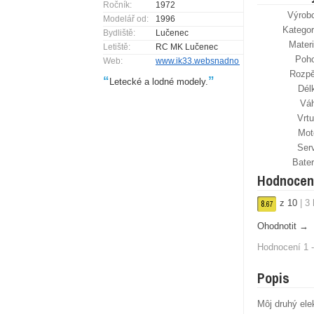
Ročník:
1972
Výrob
Modelář od:
1996
Kategor
Bydliště:
Lučenec
Materi
Letiště:
RC MK Lučenec
Poh
Web:
www.ik33.websnadno.cz
Rozpě
“
”
Letecké a lodné modely.
Dél
Vá
Vrtu
Mot
Ser
Bater
Hodnocen
z
10
|
3
8.
67
Ohodnotit →
Hodnocení 1 -
Popis
Môj druhý ele