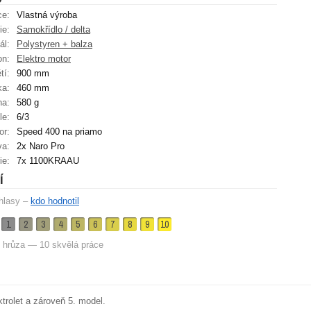
ce:
Vlastná výroba
ie:
Samokřídlo / delta
ál:
Polystyren + balza
on:
Elektro motor
tí:
900 mm
ka:
460 mm
ha:
580 g
le:
6/3
or:
Speed 400 na priamo
va:
2x Naro Pro
ie:
7x 1100KRAAU
í
hlasy –
kdo hodnotil
1
2
3
4
5
6
7
8
9
10
 hrůza — 10 skvělá práce
ktrolet a zároveň 5. model.