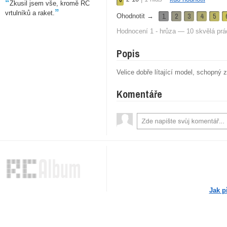
6
“
Zkusil jsem vše, kromě RC
”
vrtulníků a raket.
1
2
3
4
5
Ohodnotit →
Hodnocení 1 - hrůza — 10 skvělá prá
Popis
Velice dobře lítající model, schopný
Komentáře
Jak p