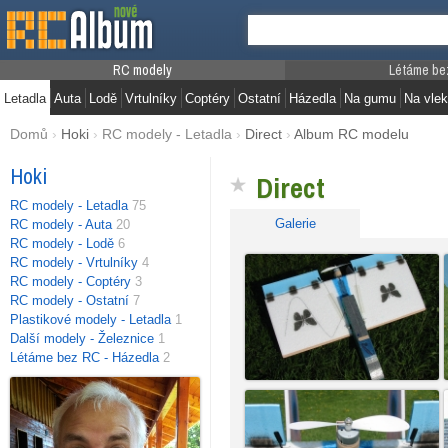
RC modely
Létáme be
Letadla
Auta
Lodě
Vrtulníky
Coptéry
Ostatní
Házedla
Na gumu
Na vlek
Domů
›
Hoki
›
RC modely - Letadla
›
Direct
›
Album RC modelu
Hoki
Direct
RC modely - Letadla
75
Galerie
RC modely - Auta
20
RC modely - Lodě
6
RC modely - Vrtulníky
4
RC modely - Coptéry
3
RC modely - Ostatní
7
Plastikové modely - Letadla
1
Další modely - Železnice
1
Létáme bez RC - Házedla
2