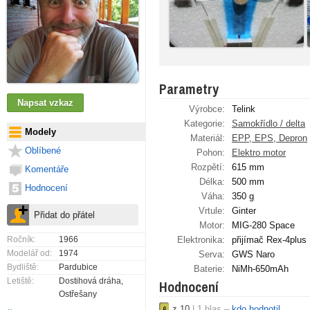
Parametry
Výrobce:
Telink
Kategorie:
Samokřídlo / delta
Modely
Materiál:
EPP, EPS, Depron
Oblíbené
Pohon:
Elektro motor
Rozpětí:
615 mm
Komentáře
Délka:
500 mm
Hodnocení
Váha:
350 g
Vrtule:
Ginter
Motor:
MIG-280 Space
Ročník:
1966
Elektronika:
přijímač Rex-4plus
Modelář od:
1974
Serva:
GWS Naro
Bydliště:
Pardubice
Baterie:
NiMh-650mAh
Letiště:
Dostihová dráha,
Hodnocení
Ostřešany
z
10
|
1
hlas –
kdo hodnotil