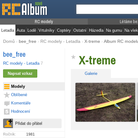
RC modely
Létáme be
Letadla
Auta
Lodě
Vrtulníky
Coptéry
Ostatní
Házedla
Na gumu
Na vlek
Domů
›
bee_free
›
RC modely - Letadla
›
X-treme
›
Album RC model
bee_free
X-treme
RC modely - Letadla
7
Galerie
Modely
Oblíbené
Komentáře
Hodnocení
Ročník:
1981