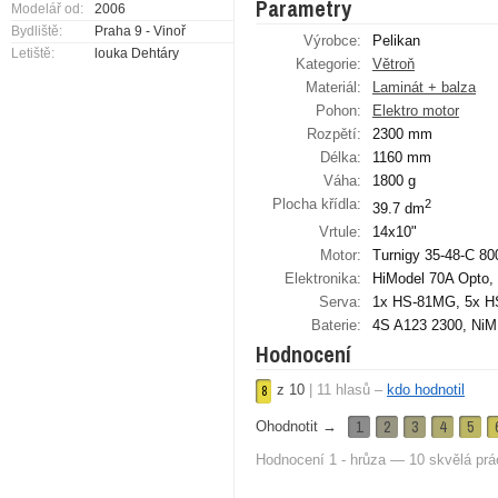
Parametry
Modelář od:
2006
Bydliště:
Praha 9 - Vinoř
Výrobce:
Pelikan
Letiště:
louka Dehtáry
Kategorie:
Větroň
Materiál:
Laminát + balza
Pohon:
Elektro motor
Rozpětí:
2300 mm
Délka:
1160 mm
Váha:
1800 g
Plocha křídla:
2
39.7 dm
Vrtule:
14x10"
Motor:
Turnigy 35-48-C 80
Elektronika:
HiModel 70A Opto,
Serva:
1x HS-81MG, 5x H
Baterie:
4S A123 2300, NiM
Hodnocení
z
10
|
11
hlasů –
kdo hodnotil
8
1
2
3
4
5
Ohodnotit →
Hodnocení 1 - hrůza — 10 skvělá prá