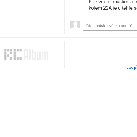
K te vrtuli - myslim z
kolem 22A je u tehle se
Jak p