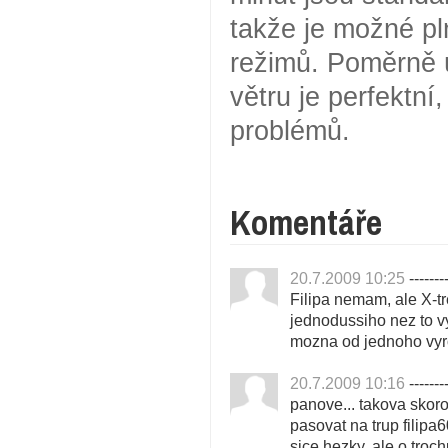
takže je možné pl
režimů. Poměrně ú
větru je perfektní
problémů.
Komentáře
20.7.2009 10:25
--------
Filipa nemam, ale X-t
jednodussiho nez to vy
mozna od jednoho vyr
20.7.2009 10:16
--------
panove... takova skoro
pasovat na trup filipa60
sice hezky, ale o troc