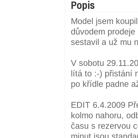
Popis
Model jsem koupi
důvodem prodeje b
sestavil a už mu 
V sobotu 29.11.20
lítá to :-) přistá
po křídle padne až
EDIT 6.4.2009 Pře
kolmo nahoru, od
času s rezervou c
minut jsou standa