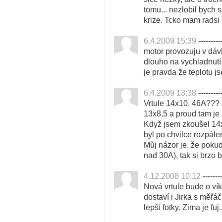
tomu... nezlobil bych s
krize. Tcko mam radsi
6.4.2009 15:39
---------
motor provozuju v dáv
dlouho na vychladnutí,
je pravda že teplotu j
6.4.2009 13:38
---------
Vrtule 14x10, 46A??? 
13x8,5 a proud tam je
Když jsem zkoušel 14x
byl po chvilce rozpále
Můj názor je, že poku
nad 30A), tak si brzo 
4.12.2008 10:12
--------
Nová vrtule bude o ví
dostaví i Jirka s měřá
lepší fotky. Zima je fuj..