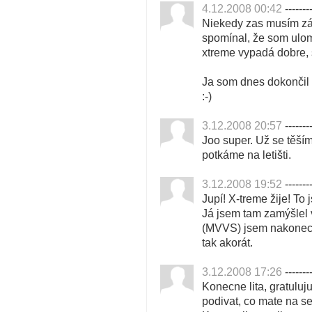
4.12.2008 00:42
--------
Niekedy zas musím zá
spomínal, že som ulomi
xtreme vypadá dobre,
Ja som dnes dokončil 
:-)
3.12.2008 20:57
--------
Joo super. Už se těší
potkáme na letišti.
3.12.2008 19:52
--------
Jupí! X-treme žije! To 
Já jsem tam zamýšlel v
(MVVS) jsem nakonec m
tak akorát.
3.12.2008 17:26
--------
Konecne lita, gratulu
podivat, co mate na se