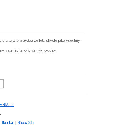
0 startu a je pravdou ze leta skvele jako vsechny
mu ale jak je ofukuje vitr, problem
ANIA.cz
a
|
Ikonka
|
Nápověda