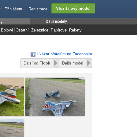
Přihlášení
Registrace
ly
Další modely
Bojové
Ostatní
Železnice
Papírové
Rakety
Ukázat přátelům na Facebooku
Další od
Fidok
Další model