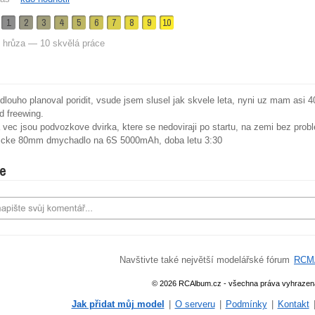
1
2
3
4
5
6
7
8
9
10
 hrůza — 10 skvělá práce
dlouho planoval poridit, vsude jsem slusel jak skvele leta, nyni uz mam asi 4
 freewing.
vec jsou podvozkove dvirka, ktere se nedoviraji po startu, na zemi bez proble
sicke 80mm dmychadlo na 6S 5000mAh, doba letu 3:30
e
Navštivte také největší modelářské fórum
RCM
© 2026 RCAlbum.cz - všechna práva vyhrazen
Jak přidat můj model
|
O serveru
|
Podmínky
|
Kontakt