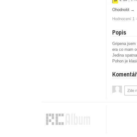
10
Ohodnotit →
Hodnocení 1 -
Popis
Gripena jsem 
era co mam od
Jedina spatna 
Pohon je kla
Komentář