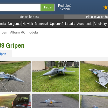
Podrobné
hledání
Létáme bez RC
Plastikové mode
edla
Na gumu
Na vlek
Motorové
Upoutané
Letadla
Auta
Lodě
Vrtulníky
ripen
›
Album RC modelu
39 Gripen
ipen