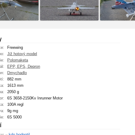
y
ce:
Freewing
no:
Již hotový model
ie:
Polomaketa
ál:
EPP, EPS, Depron
on:
Dmychadlo
tí:
882 mm
ka:
1613 mm
ha:
2050 g
or:
6S 3658-2150Kv Inrunner Motor
ka:
100A regl
va:
9g mg
ie:
6S 5000
í
las –
kdo hodnotil