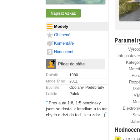
Modely
Oblíbené
Parametr
Komentáře
Výrob
Hodnocení
Jak postave
Kategor
Materi
Ročník:
1980
Poh
Modelář od:
2011
Rozpě
Bydliště:
Opolany, Podebrady
Dél
Letiště:
Pátek
Vá
Mot
“
Pres auta 1:8, 1:5 benzinaky
Elektroni
jsem se dostal k letadlum a to me
”
chytlo a drzi do ted...letu zdar :-)
Ser
Bater
Hodnocen
z
10
|
1
h