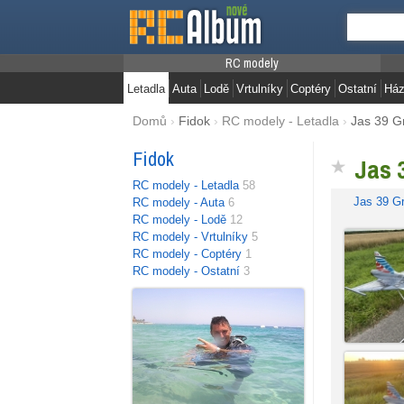
RC modely
Letadla
Auta
Lodě
Vrtulníky
Coptéry
Ostatní
Ház
Domů
›
Fidok
›
RC modely - Letadla
›
Jas 39 G
Fidok
Jas 
RC modely - Letadla
58
Jas 39 Gr
RC modely - Auta
6
RC modely - Lodě
12
RC modely - Vrtulníky
5
RC modely - Coptéry
1
RC modely - Ostatní
3