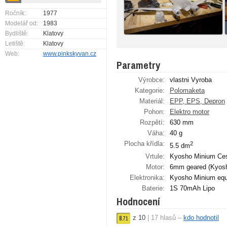
Ročník:
1977
Modelář od:
1983
Bydliště:
Klatovy
Letiště:
Klatovy
Web:
www.pinkskyvan.cz
Parametry
Výrobce:
vlastni Vyroba
Kategorie:
Polomaketa
Materiál:
EPP, EPS, Depron
Pohon:
Elektro motor
Rozpětí:
630 mm
Váha:
40 g
Plocha křídla:
2
5.5 dm
Vrtule:
Kyosho Minium Ce
Motor:
6mm geared (Kyos
Elektronika:
Kyosho Minium eq
Baterie:
1S 70mAh Lipo
Hodnocení
z
10
|
17
hlasů –
kdo hodnotil
8.
71