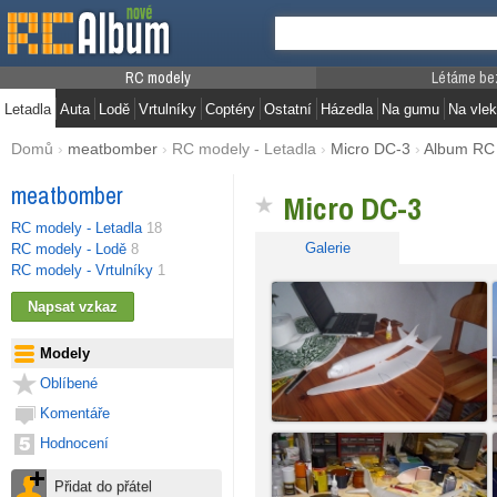
RC modely
Létáme be
Letadla
Auta
Lodě
Vrtulníky
Coptéry
Ostatní
Házedla
Na gumu
Na vlek
Domů
›
meatbomber
›
RC modely - Letadla
›
Micro DC-3
›
Album RC
meatbomber
Micro DC-3
RC modely - Letadla
18
Galerie
RC modely - Lodě
8
RC modely - Vrtulníky
1
Modely
Oblíbené
Komentáře
Hodnocení