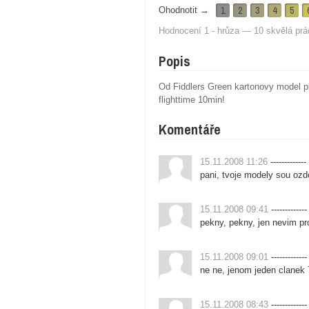
1
2
3
4
5
Ohodnotit →
Hodnocení 1 - hrůza — 10 skvělá prá
Popis
Od Fiddlers Green kartonovy model p
flighttime 10min!
Komentáře
15.11.2008 11:26
-------------
pani, tvoje modely sou ozd
15.11.2008 09:41
-------------
pekny, pekny, jen nevim pro
15.11.2008 09:01
-------------
ne ne, jenom jeden clanek 
15.11.2008 08:43
-------------