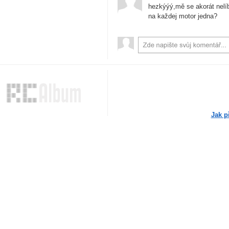
hezkýýý,mě se akorát nelíb
na každej motor jedna?
Jak p