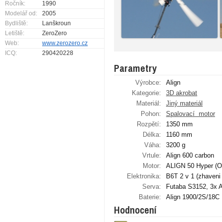
Ročník:
1990
Modelář od:
2005
Bydliště:
Lanškroun
Letiště:
ZeroZero
Web:
www.zerozero.cz
ICQ:
290420228
Parametry
Výrobce:
Align
Kategorie:
3D akrobat
Materiál:
Jiný materiál
Pohon:
Spalovací ­ motor
Rozpětí:
1350 mm
Délka:
1160 mm
Váha:
3200 g
Vrtule:
Align 600 carbon
Motor:
ALIGN 50 Hyper (OS
Elektronika:
B6T 2 v 1 (zhaven
Serva:
Futaba S3152, 3x 
Baterie:
Align 1900/2S/18C
Hodnocení