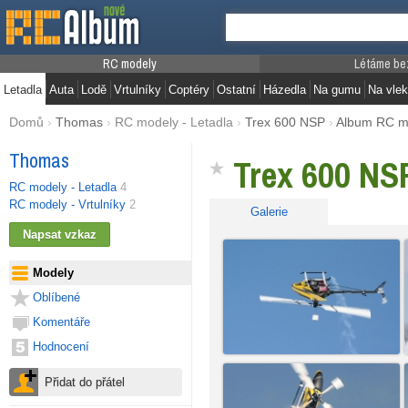
RC modely
Létáme be
Letadla
Auta
Lodě
Vrtulníky
Coptéry
Ostatní
Házedla
Na gumu
Na vlek
Domů
›
Thomas
›
RC modely - Letadla
›
Trex 600 NSP
›
Album RC m
Thomas
Trex 600 NS
RC modely - Letadla
4
RC modely - Vrtulníky
2
Galerie
Modely
Oblíbené
Komentáře
Hodnocení