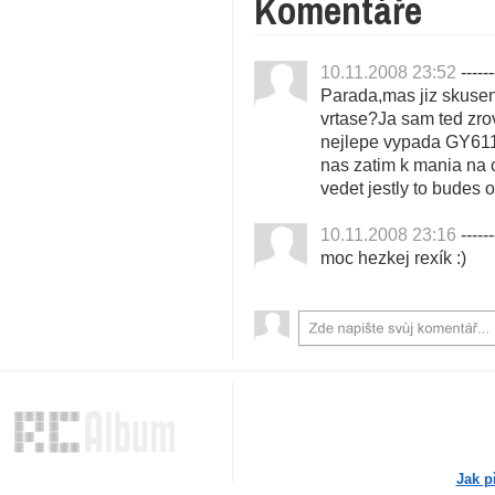
Komentáře
10.11.2008 23:52
------
Parada,mas jiz skusen
vrtase?Ja sam ted zrov
nejlepe vypada GY611
nas zatim k mania na c
vedet jestly to budes
10.11.2008 23:16
------
moc hezkej rexík :)
Jak p