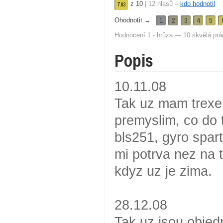
z
10
|
12
hlasů –
kdo hodnotil
7.
83
1
2
3
4
5
Ohodnotit →
Hodnocení 1 - hrůza — 10 skvělá prá
Popis
10.11.08
Tak uz mam trexe 
premyslim, co do 
bls251, gyro spar
mi potrva nez na 
kdyz uz je zima.
28.12.08
Tak uz jsou objed