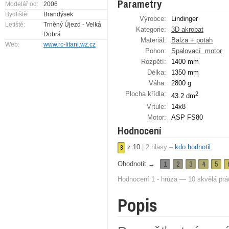
Parametry
Modelář od:
2006
Bydliště:
Brandýsek
Výrobce:
Lindinger
Letiště:
Trněný Újezd - Velká
Kategorie:
3D akrobat
Dobrá
Materiál:
Balza + potah
Web:
www.rc-litani.wz.cz
Pohon:
Spalovací ­ motor
Rozpětí:
1400 mm
Délka:
1350 mm
Váha:
2800 g
Plocha křídla:
2
43.2 dm
Vrtule:
14x8
Motor:
ASP FS80
Hodnocení
z
10
|
2
hlasy –
kdo hodnotil
8
1
2
3
4
5
Ohodnotit →
Hodnocení 1 - hrůza — 10 skvělá prá
Popis