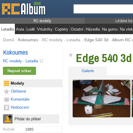
RC modely
Létáme be
Letadla
Auta
Lodě
Vrtulníky
Coptéry
Ostatní
Házedla
Na gumu
Na vlek
Domů
›
Kokoumes
›
RC modely - Letadla
›
Edge 540 3d
›
Album RC 
Kokoumes
Edge 540 3d
RC modely - Letadla
12
Galerie
Modely
Oblíbené
Komentáře
Hodnocení
Ročník:
1985