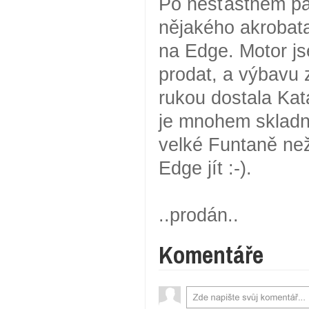
Po nešťastném pád
nějakého akrobat
na Edge. Motor js
prodat, a výbavu z
rukou dostala Kat
je mnohem skladn
velké Funtaně ne
Edge jít :-).
..prodán..
Komentáře