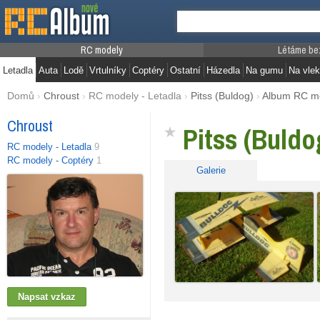
RC modely
Létáme be
Letadla
Auta
Lodě
Vrtulníky
Coptéry
Ostatní
Házedla
Na gumu
Na vlek
Domů
›
Chroust
›
RC modely - Letadla
›
Pitss (Buldog)
›
Album RC m
Chroust
Pitss (Buldo
RC modely - Letadla
9
RC modely - Coptéry
1
Galerie