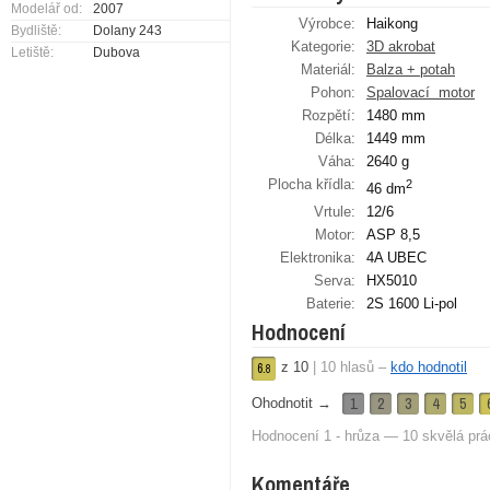
Modelář od:
2007
Výrobce:
Haikong
Bydliště:
Dolany 243
Kategorie:
3D akrobat
Letiště:
Dubova
Materiál:
Balza + potah
Pohon:
Spalovací ­ motor
Rozpětí:
1480 mm
Délka:
1449 mm
Váha:
2640 g
Plocha křídla:
2
46 dm
Vrtule:
12/6
Motor:
ASP 8,5
Elektronika:
4A UBEC
Serva:
HX5010
Baterie:
2S 1600 Li-pol
Hodnocení
z
10
|
10
hlasů –
kdo hodnotil
6.
8
1
2
3
4
5
Ohodnotit →
Hodnocení 1 - hrůza — 10 skvělá prá
Komentáře