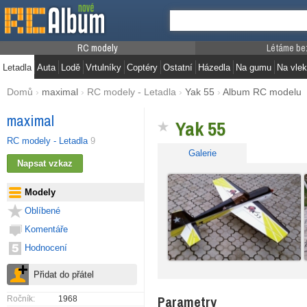
RC modely
Létáme be
Letadla
Auta
Lodě
Vrtulníky
Coptéry
Ostatní
Házedla
Na gumu
Na vlek
Domů
›
maximal
›
RC modely - Letadla
›
Yak 55
›
Album RC modelu
maximal
Yak 55
RC modely - Letadla
9
Galerie
Modely
Oblíbené
Komentáře
Hodnocení
Parametry
Ročník:
1968