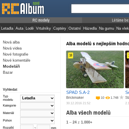
RC modely
Létáme be
Letadla
Auta
Lodě
Vrtulníky
Coptéry
Ostatní
Házedla
Na gumu
Na vlek
Nová alba
Alba modelů s nejlepším hodn
Nová videa
Nové fotografie
10
Nové komentáře
Modeláři
Bazar
Vyhledat
SPAD S.A-2
S
Typ
Brickmaker
St
10
1.748
modelu
30.12.2016 21:52
2.
Kategorie
Alba všech modelů
Materiál
Pohon
1
–
24
z
1.000+
Rozpětí
~
mm