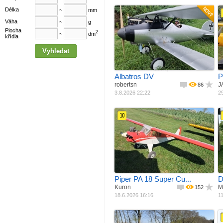
Délka
~
mm
Váha
~
g
Plocha
2
Jak postaveno
~
dm
křídla
Materiál
Ze stavebnice
M
Pohon
Balza + potah
Rozpětí
Spalovací ­ motor
R
Délka
1800 mm
Váha
1440 mm
P
7000 g
Albatros DV
P
robertsn
J
86
3.8.2026 22:22
29
10
Jak postaveno
Materiál
Podle plánku
M
Pohon
Balza + potah
Rozpětí
Spalovací ­ motor
R
Váha
1808 mm
3100 g
Piper PA 18 Super Cu...
D
Kuron
M
152
18.6.2026 16:16
11