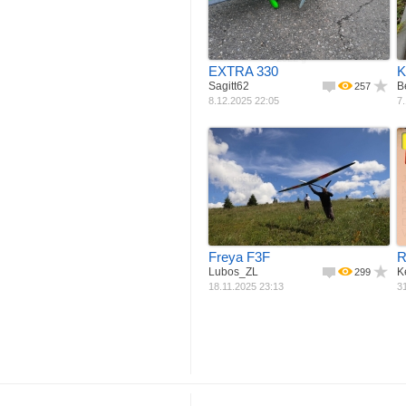
Materiál
Podle plánku
M
Pohon
Balza + potah
Rozpětí
Spalovací ­ motor
R
Délka
1520 mm
Váha
1296 mm
P
2822 g
EXTRA 330
K
Sagitt62
B
257
8.12.2025 22:05
7.
Jak postaveno
Materiál
Již hotový model
M
Pohon
Celokompozit
Rozpětí
Bez pohonu
R
Délka
2977 mm
Váha
1385 mm
2400 g
Freya F3F
R
Lubos_ZL
K
299
18.11.2025 23:13
31