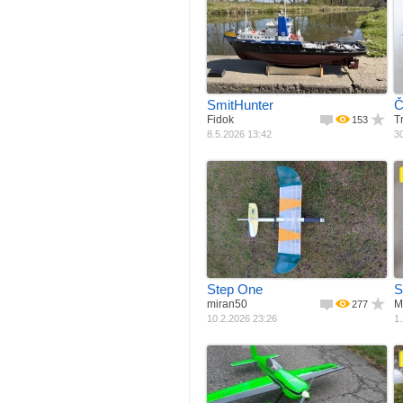
Jak postaveno
Materiál
Ze stavebnice
M
Pohon
Laminát + balza
R
Šířka
Elektromotor
Délka
235 mm
Váha
1035 mm
10000 g
SmitHunter
Č
Fidok
T
153
8.5.2026 13:42
30
Jak postaveno
Materiál
Ze stavebnice
M
Pohon
EPP, EPS, Depron
R
Rozpětí
Elektro motor
Délka
850 mm
Váha
720 mm
250 g
Step One
S
miran50
M
277
10.2.2026 23:26
1.
Jak postaveno