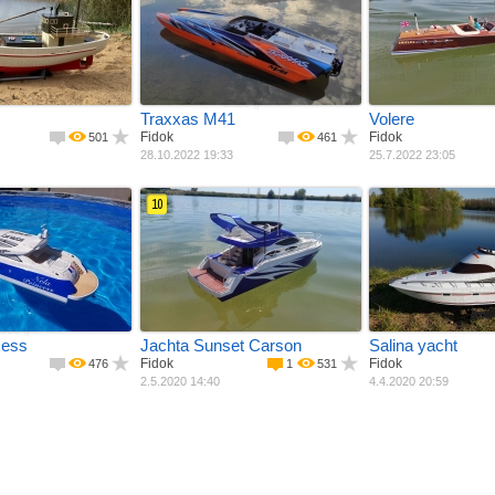
Jak postaveno
Jak postaveno
e stavebnice
Materiál
Již hotový model
Materiál
Již hot
alza + potah
Pohon
Celokompozit
Pohon
Laminát
lektromotor
Šířka
Elektromotor
Šířka
Elektro
Délka
267 mm
Délka
191 mm
Váha
1030 mm
559 mm
5320 g
Traxxas M41
Volere
Fidok
Fidok
501
461
28.10.2022 19:33
25.7.2022 23:05
10
Jak postaveno
Jak postaveno
e stavebnice
Materiál
Již hotový model
Materiál
Ze stav
aminát + balza
Pohon
Laminát + balza
Pohon
Jiný mat
lektromotor
Délka
Elektromotor
Šířka
Elektro
250 mm
670 mm
Délka
195 mm
960 mm
750 mm
000 g
cess
Jachta Sunset Carson
Salina yacht
Fidok
Fidok
476
1
531
2.5.2020 14:40
4.4.2020 20:59