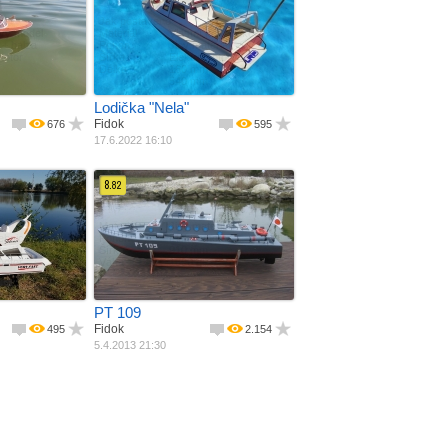
Jak postaveno
ový model
Materiál
Vlastní konstrukce
 + balza
Pohon
Jiný materiál
motor
Šířka
Elektromotor
Délka
160 mm
540 mm
Lodička "Nela"
Fidok
676
595
17.6.2022 16:10
8.
82
Materiál
Jiný materiál
ebnice
Pohon
Elektromotor
eriál
Šířka
910 mm
motor
Váha
1800 g
PT 109
Fidok
495
2.154
5.4.2013 21:30