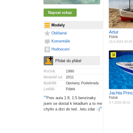
Jak postaveno
Materiál
Z
Pohon
B
E
Modely
Artur
Oblíbené
Fidok
Komentáře
19.9.2024 20:29
Hodnocení
10
Jak postaveno
Materiál
Z
Ročník:
1980
Pohon
L
Modelář od:
2011
Šířka
E
Délka
Bydliště:
Opolany, Podebrady
Váha
3
Letiště:
Pátek
Jachta Prin
“
Pres auta 1:8, 1:5 benzinaky
Fidok
4.7.2020 08:31
jsem se dostal k letadlum a to me
”
chytlo a drzi do ted...letu zdar :-)