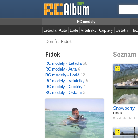
RC modely
Letadla
Auta
Lodě
Vrtulníky
Coptéry
Ostatní
Ház
Domů
›
Fidok
Seznam 
Fidok
RC modely - Letadla
58
10
RC modely - Auta
6
RC modely - Lodě
12
RC modely - Vrtulníky
5
Jak postaveno
Materiál
Z
RC modely - Coptéry
1
Pohon
J
RC modely - Ostatní
3
Délka
E
Váha
3
Snowberry
Fidok
8.5.2026 14:01
10