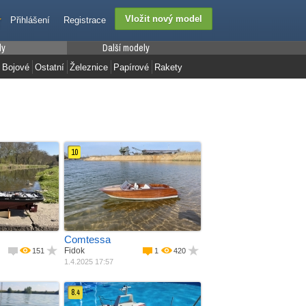
Přihlášení
Registrace
ly
Další modely
Bojové
Ostatní
Železnice
Papírové
Rakety
10
Jak postaveno
ebnice
Materiál
Ze stavebnice
 + balza
Pohon
Balza + potah
motor
Délka
Elektromotor
Váha
1250 mm
m
6000 g
Comtessa
Fidok
151
1
420
1.4.2025 17:57
8.
4