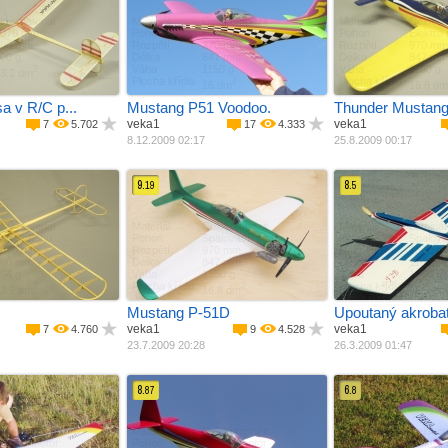
iný materiál
Materiál
Celokompozit
Materiál
Celokom
1070 mm
Pohon
Elektro motor
Pohon
Elektro
680 mm
Rozpětí
870 mm
Rozpětí
970 mm
00 g
Délka
847 mm
Délka
847 mm
Váha
1150 g
Váha
1180 g
2
3.2 dm
Plocha křídla
Plocha křídla
2
16 dm
16.8 dm
a v R/C p...
Mustang P51 Voodoo.
Thunder Mustang 
veka1
veka1
7
5.702
17
4.333
8.12.2009 02:17
25.8.2009 00:17
9.
8.
19
5
iný materiál
Materiál
Celokompozit
Materiál
Laminát
ez pohonu
Pohon
Spalovací ­ motor
Pohon
Spalovac
1070 mm
Rozpětí
970 mm
Rozpětí
1500 m
680 mm
Délka
847 mm
Délka
1100 m
64 g
Váha
1350 g
Váha
1650 g
Plocha křídla
Plocha křídla
2
2
3.2 dm
16.8 dm
46.5 dm
Mustang P-51D
Upoutaný akrobat 
veka1
veka1
7
4.760
9
4.528
23.7.2009 20:28
26.3.2009 01:47
8.
6.
87
8
iný materiál
Materiál
Celokompozit
Materiál
Celokom
lektro motor
Pohon
Elektro motor
Pohon
Elektro