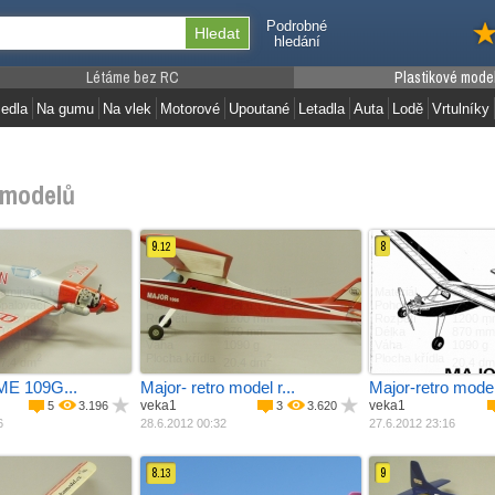
Podrobné
hledání
Létáme bez RC
Plastikové mode
edla
Na gumu
Na vlek
Motorové
Upoutané
Letadla
Auta
Lodě
Vrtulníky
modelů
9.
8
12
aminát + balza
Materiál
Jiný materiál
Materiál
Jiný mat
palovací ­ motor
Pohon
Elektro motor
Pohon
Elektro
1060 mm
Rozpětí
1200 mm
Rozpětí
1200 m
810 mm
Délka
870 mm
Délka
870 mm
200 g
Váha
1090 g
Váha
1090 g
Plocha křídla
Plocha křídla
2
2
7.4 dm
20.4 dm
20.4 dm
 ME 109G...
Major- retro model r...
Major-retro model 
veka1
veka1
5
3.196
3
3.620
6
28.6.2012 00:32
27.6.2012 23:16
8.
9
13