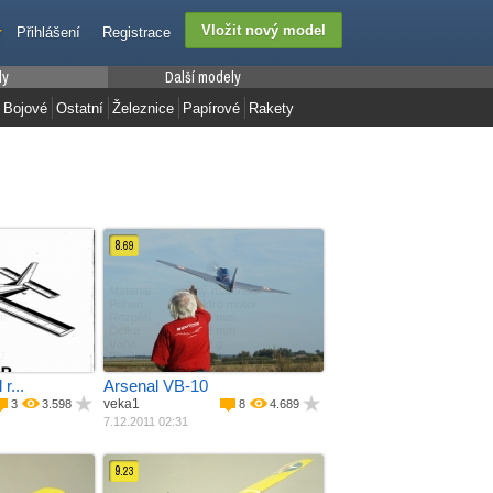
Přihlášení
Registrace
ly
Další modely
Bojové
Ostatní
Železnice
Papírové
Rakety
8.
69
eriál
Materiál
Jiný materiál
 motor
Pohon
Elektro motor
m
Rozpětí
1290 mm
Délka
1070 mm
Váha
1800 g
Plocha křídla
2
2
27 dm
r...
Arsenal VB-10
veka1
3
3.598
8
4.689
7.12.2011 02:31
9.
23