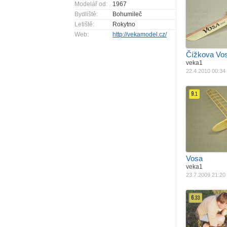
Modelář od:
1967
Materiál
J
Bydliště:
Bohumileč
Rozpětí
Délka
Letiště:
Rokytno
Váha
3
Web:
http://vekamodel.cz/
Plocha křídla
1
Čížkova Vos
veka1
22.4.2010 00:34
9.
1
Materiál
J
Pohon
B
Rozpětí
Délka
Váha
1
Plocha křídla
1
Vosa
veka1
23.7.2009 21:20
6.
33
Materiál
J
Pohon
E