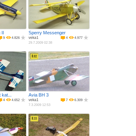
pozit
Materiál
Balza + potah
 motor
Pohon
Jiný pohon
Rozpětí
570 mm
Délka
520 mm
Váha
106 g
Plocha křídla
2
2
10 dm
II
Sperry Messenger
veka1
9
4.826
4
4.977
29.7.2009 02:38
8.
82
 + balza
Materiál
Balza + potah
í ­ motor
Pohon
Spalovací ­ motor
m
Rozpětí
1150 mm
m
Délka
785 mm
Váha
1250 g
Plocha křídla
2
2
23 dm
kat...
Avia BH 3
veka1
4
4.652
7
6.309
7.3.2009 12:53
8.
33
pozit
Materiál
Balza + potah
 motor
Pohon
Elektro motor