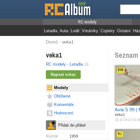
RC modely
Letadla
Auta
Lodě
Vrtulníky
Coptéry
Ostatní
Ház
Domů
›
veka1
Seznam 
veka1
RC modely - Letadla
16
8.
88
Materiál
L
Pohon
S
Modely
Rozpětí
Délka
Oblíbené
Váha
1
Plocha křídla
1
Komentáře
Avia S 99 (
Hodnocení
veka1
18.10.2012 01:0
9.
1
Ročník:
1959