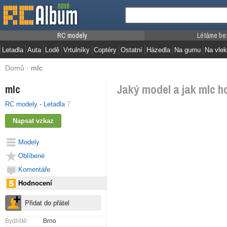
RC modely
Létáme be
Letadla
Auta
Lodě
Vrtulníky
Coptéry
Ostatní
Házedla
Na gumu
Na vlek
Domů
›
mIc
Jaký model a jak mIc ho
mIc
RC modely - Letadla
7
Modely
Oblíbené
Komentáře
Hodnocení
Bydliště:
Brno