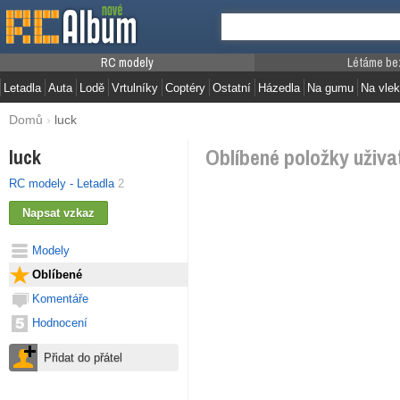
RC modely
Létáme be
Letadla
Auta
Lodě
Vrtulníky
Coptéry
Ostatní
Házedla
Na gumu
Na vlek
Domů
›
luck
Oblíbené položky uživat
luck
RC modely - Letadla
2
Modely
Oblíbené
Komentáře
Hodnocení