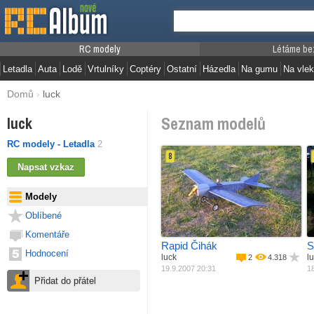
RC modely
Létáme be
Letadla
Auta
Lodě
Vrtulníky
Coptéry
Ostatní
Házedla
Na gumu
Na vlek
Domů
›
luck
Seznam modelů
luck
RC modely - Letadla
2
8
Materiál
Balza + potah
M
Pohon
Elektro motor
Modely
Váha
375 g
R
Oblíbené
P
Komentáře
Rapid Čihák
S
Hodnocení
luck
l
2
4.318
19.9.2007 20:31
18