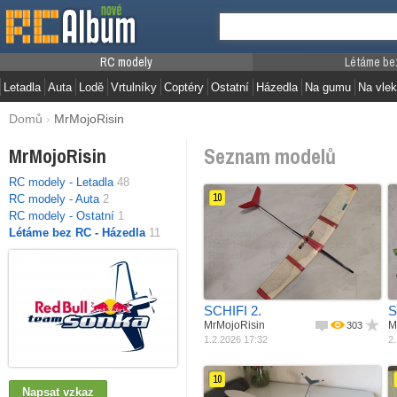
RC modely
Létáme be
Letadla
Auta
Lodě
Vrtulníky
Coptéry
Ostatní
Házedla
Na gumu
Na vlek
Domů
›
MrMojoRisin
Seznam modelů
MrMojoRisin
RC modely - Letadla
48
10
RC modely - Auta
2
RC modely - Ostatní
1
Létáme bez RC - Házedla
11
Jak postaveno
Materiál
Vlastní konstrukce
M
Rozpětí
Balza + potah
R
Délka
600 mm
Váha
690 mm
57 g
SCHIFI 2.
S
MrMojoRisin
M
303
1.2.2026 17:32
2.
10