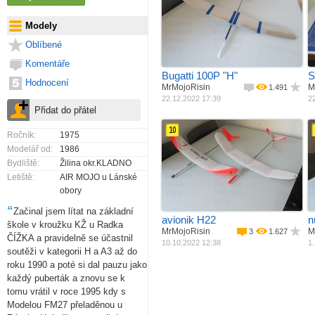
Jak postaveno
Materiál
Vlastní konstrukce
M
Modely
Rozpětí
Balza + potah
R
Délka
600 mm
Oblíbené
Váha
690 mm
54 g
Komentáře
Bugatti 100P "H"
S
Hodnocení
MrMojoRisin
M
1.491
22.12.2022 17:39
22
10
Ročník:
1975
Modelář od:
1986
Jak postaveno
Bydliště:
Žilina okr.KLADNO
Materiál
Vlastní konstrukce
M
Rozpětí
Balza + potah
R
Letiště:
AIR MOJO u Lánské
Délka
600 mm
obory
Váha
700 mm
62 g
“
Začinal jsem lítat na základní
avionik H22
n
škole v kroužku KŽ u Radka
MrMojoRisin
M
3
1.627
ČÍŽKA a pravidelně se účastnil
10.10.2022 12:38
1.
soutěži v kategorii H a A3 až do
roku 1990 a poté si dal pauzu jako
každý puberták a znovu se k
tomu vrátil v roce 1995 kdy s
Modelou FM27 přeladěnou u