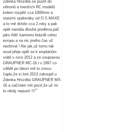
Zdenka Hnízdila se pustil do
větronů a menších RC modelů
kolem rozpětí cca 1000mm a
starými spalováky od O.S.MAXE
a to mě drželo cca 2.roky a pak
opět nastála dlouhá prodleva,páč
jako řidič kamionu brázdil celou
evropu a na nic jiného čas už
nezbíval ! Ale jak,už tomu tak
osud přeje opět se k eroplánům
vrátil v roce 2012 a ze soupravou
GRAUPNER MC-16 r.v.1997 co
zdědil po tátovi mě to znovu
čaplo,že si loni 2013 zakoupil u
Zdenka Hnízdila GRAUPNER MX-
16 a začínám mit pocit,že už mi
”
to nikdy nepustí !!!