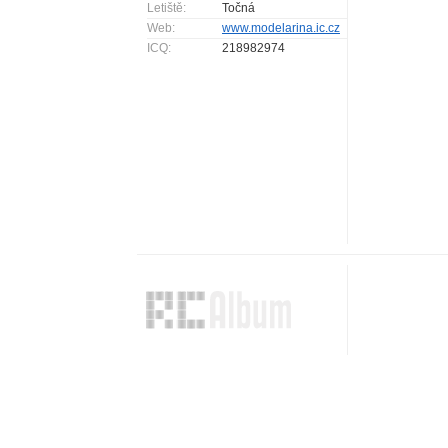
Letiště:
Točná
Web:
www.modelarina.ic.cz
ICQ:
218982974