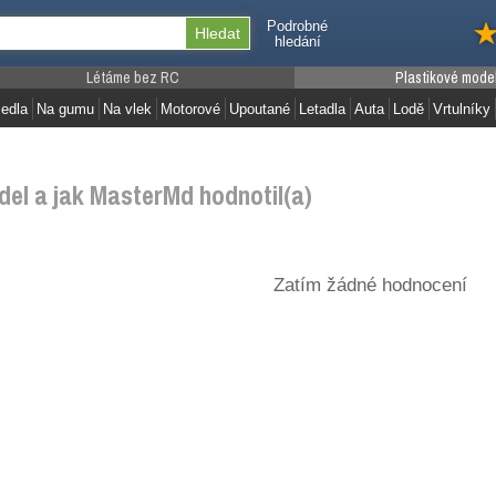
Podrobné
hledání
Létáme bez RC
Plastikové mode
edla
Na gumu
Na vlek
Motorové
Upoutané
Letadla
Auta
Lodě
Vrtulníky
el a jak MasterMd hodnotil(a)
Zatím žádné hodnocení