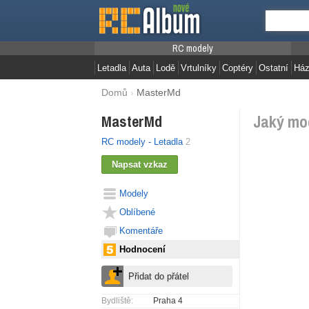
RC modely
Letadla
Auta
Lodě
Vrtulníky
Coptéry
Ostatní
Ház
Domů
›
MasterMd
Jaký mod
MasterMd
RC modely - Letadla
2
Modely
Oblíbené
Komentáře
Hodnocení
Bydliště:
Praha 4