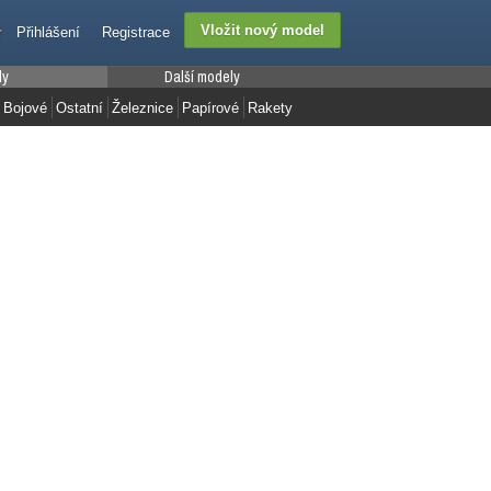
Přihlášení
Registrace
ly
Další modely
Bojové
Ostatní
Železnice
Papírové
Rakety