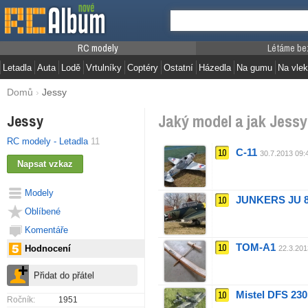
RC modely
Létáme be
Letadla
Auta
Lodě
Vrtulníky
Coptéry
Ostatní
Házedla
Na gumu
Na vlek
Domů
›
Jessy
Jaký model a jak Jessy
Jessy
RC modely - Letadla
11
10
C-11
30.7.2013 09:
Modely
10
JUNKERS JU 8
Oblíbené
Komentáře
10
TOM-A1
Hodnocení
22.3.201
10
Mistel DFS 230
Ročník:
1951