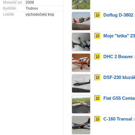
Modelář od:
2008
Bydliště:
Trutnov
Letiště:
východočeký kraj
10
Doflug D-3802
10
Moje "letka" 23
10
DHC 2 Beaver
10
DSF-230 kluzák
10
Fiat G55 Centa
10
C-160 Transal
2