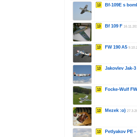
10
Bf-109E s bom
10
Bf 109 F
16.11.20
10
FW 190 A5
9.10.
10
Jakovlev Jak-3
10
Focke-Wulf F
10
Mezek :o)
27.3.2
10
Petlyakov PE -