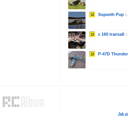
10
Sopwith Pup
5.
10
c 160 transall
1
10
P-47D Thunder
Jak p