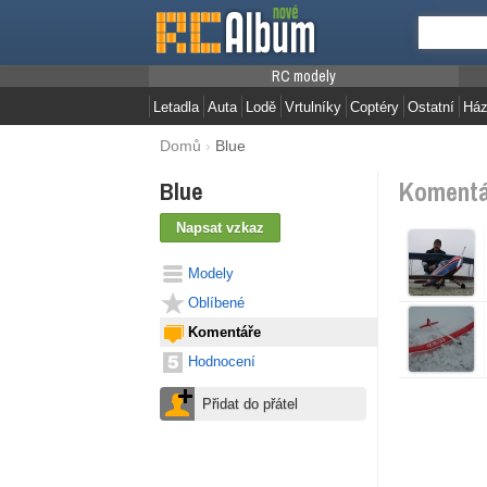
RC modely
Letadla
Auta
Lodě
Vrtulníky
Coptéry
Ostatní
Ház
Domů
›
Blue
Komentář
Blue
Modely
Oblíbené
Komentáře
Hodnocení