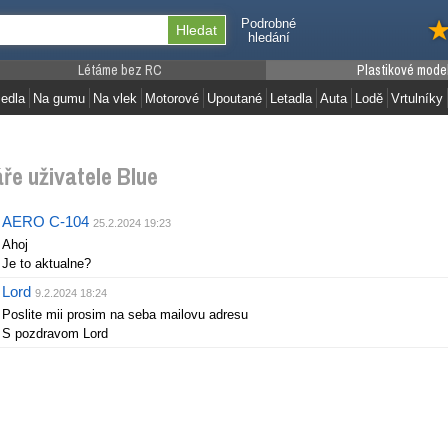
Podrobné
hledání
Létáme bez RC
Plastikové mode
edla
Na gumu
Na vlek
Motorové
Upoutané
Letadla
Auta
Lodě
Vrtulníky
e uživatele Blue
AERO C-104
25.2.2024 19:23
Ahoj
Je to aktualne?
Lord
9.2.2024 18:24
Poslite mii prosim na seba mailovu adresu
S pozdravom Lord