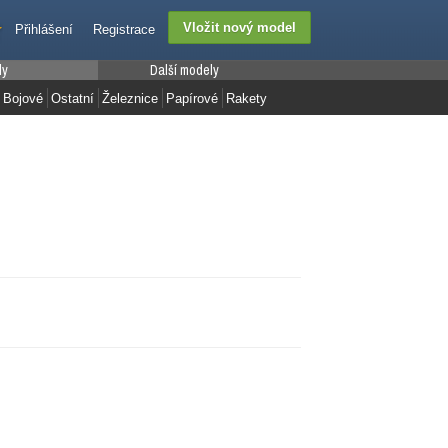
Přihlášení
Registrace
ly
Další modely
Bojové
Ostatní
Železnice
Papírové
Rakety