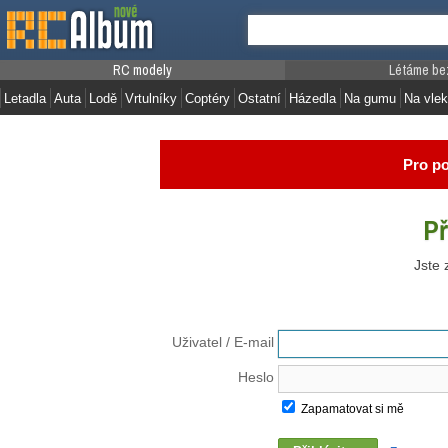
RC modely
Létáme be
Letadla
Auta
Lodě
Vrtulníky
Coptéry
Ostatní
Házedla
Na gumu
Na vlek
Pro po
Př
Jste 
Uživatel / E-mail
Heslo
Zapamatovat si mě