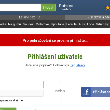
Podrobné
hledání
Létáme bez RC
Plastikové mode
edla
Na gumu
Na vlek
Motorové
Upoutané
Letadla
Auta
Lodě
Vrtulníky
Pro pokračování se prosím přihlašte...
Přihlášení uživatele
Jste zde poprvé? Pokračujte
registrací
|
|
nebo
Přihlásit 
|
pamatovat si mě
|