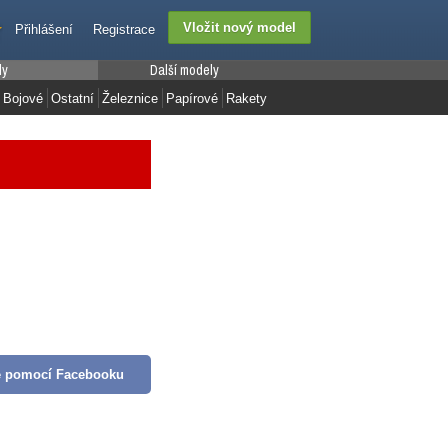
Přihlášení
Registrace
ly
Další modely
Bojové
Ostatní
Železnice
Papírové
Rakety
se pomocí Facebooku